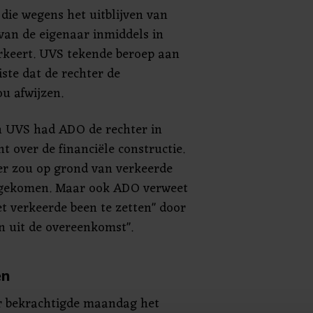
 die wegens het uitblijven van
van de eigenaar inmiddels in
rkeert. UVS tekende beroep aan
iste dat de rechter de
u afwijzen.
n UVS had ADO de rechter in
ht over de financiële constructie.
er zou op grond van verkeerde
n gekomen. Maar ook ADO verweet
t verkeerde been te zetten" door
en uit de overeenkomst".
en
r bekrachtigde maandag het