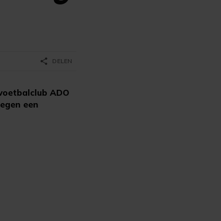
share
DELEN
voetbalclub ADO
tegen een