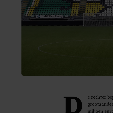
D
e rechter be
grootaandee
miljoen eur