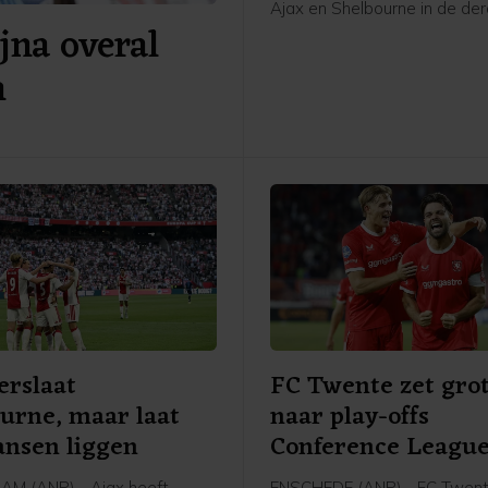
Ajax en Shelbourne in de de
jna overal
voorronde van de Conferenc
"Het resultaat had beter gek
n
hij na een thuiszege van 3-1
hebben vijftig minuten veel 
gecreëerd. In het laatste half
we onze tegenstander adem
balbezit en lieten we ze nog
een counter. Dat was niet go
erslaat
FC Twente zet grot
urne, maar laat
naar play-offs
ansen liggen
Conference Leagu
M (ANP) - Ajax heeft
ENSCHEDE (ANP) - FC Twent