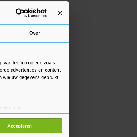
Over
p van technologieën zoals
erde advertenties en content,
en wie uw gegevens gebruikt
g kan zijn
erprinting)
t
detailgedeelte
in. U kunt uw
Accepteren