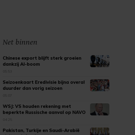
Net binnen
Chinese export blijft sterk groeien
dankzij AI-boom
05:53
Seizoenkaart Eredivisie bijna overal
duurder dan vorig seizoen
05:07
WSJ: VS houden rekening met
beperkte Russische aanval op NAVO
04:25
Pakistan, Turkije en Saudi-Arabië