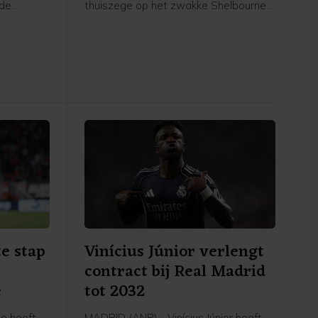
rde
thuiszege op het zwakke Shelbourne
e League.
in de derde voorronde van de
und", zei
Conference League. "Eigenlijk is 3-1
. "We
tegen deze tegenstander niet
kansen
voldoende", zei hij in de catacomben
uur lieten
van de Johan Cruijff ArenA. "We
en in
moeten gewoon ons ding blijven doen
 scoren na
en niet meegaan met het niveau van
ed."
de tegenstander."
e stap
Vinícius Júnior verlengt
contract bij Real Madrid
e
tot 2032
e heeft
MADRID (ANP) - Vinícius Júnior heeft