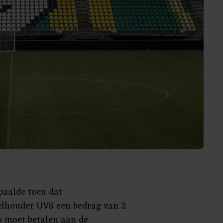
paalde toen dat
lhouder UVS een bedrag van 2
o moet betalen aan de