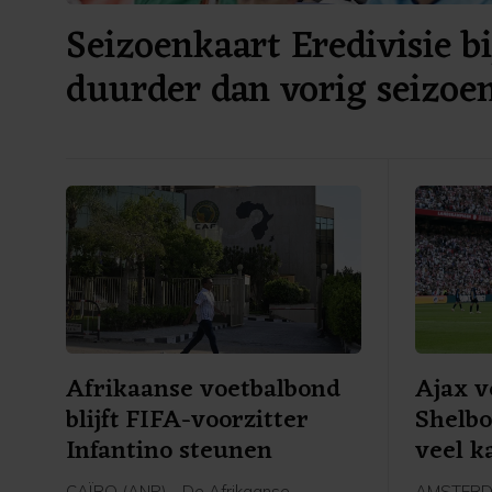
Seizoenkaart Eredivisie bi
duurder dan vorig seizoe
Afrikaanse voetbalbond
Ajax v
blijft FIFA-voorzitter
Shelbo
Infantino steunen
veel k
CAÏRO (ANP) - De Afrikaanse
AMSTERDA