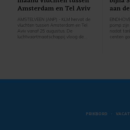
maand vluchten tussen
bijna 
Amsterdam en Tel Aviv
aan d
AMSTELVEEN (ANP) - KLM hervat de
EINDHOVEN
vluchten tussen Amsterdam en Tel
pomp zijn
Aviv vanaf 25 augustus. De
nadat tan
luchtvaartmaatschappij vloog de
centen g
afgelopen zes maanden niet op de
olieprijz
Israëlische stad.
in afwach
heropenin
al liepen 
vrijdag w
de zeestr
PRIKBORD
VACAT