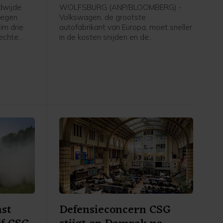
dwijde
WOLFSBURG (ANP/BLOOMBERG) -
stegen
Volkswagen, de grootste
im drie
autofabrikant van Europa, moet sneller
lechte
in de kosten snijden en de
e
overcapaciteit terugdringen om weer
 de
concurrerend te worden. Dat zei Hans
 Zee,
Dieter Pötsch, voorzitter van Porsche
en tevens voorzitter van de raad van
e
commissarissen van Volkswagen,
vrijdag in een verklaring.
st
Defensieconcern CSG