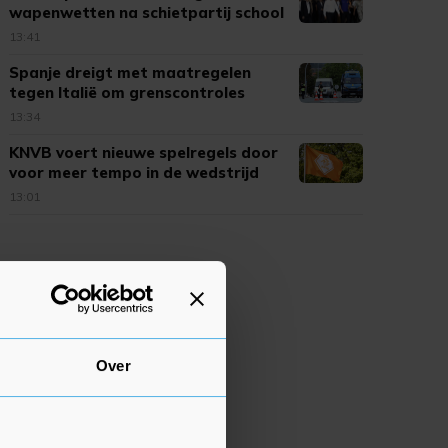
wapenwetten na schietpartij school
13:41
Spanje dreigt met maatregelen
tegen Italië om grenscontroles
13:34
KNVB voert nieuwe spelregels door
voor meer tempo in de wedstrijd
13:01
Over