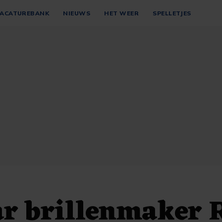
ACATUREBANK
NIEUWS
HET WEER
SPELLETJES
ar brillenmaker 