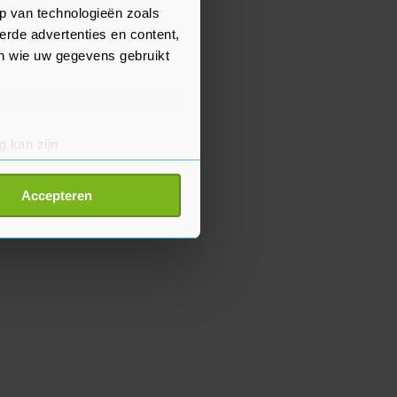
p van technologieën zoals
erde advertenties en content,
en wie uw gegevens gebruikt
g kan zijn
erprinting)
t
detailgedeelte
in. U kunt uw
Accepteren
p onze cookiepagina kun je