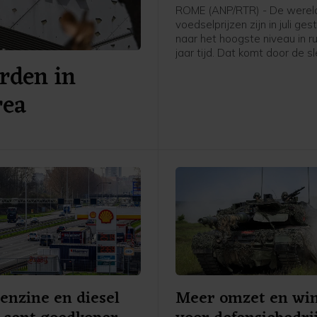
ROME (ANP/RTR) - De werel
voedselprijzen zijn in juli ge
naar het hoogste niveau in ru
jaar tijd. Dat komt door de s
rden in
weersomstandigheden en d
aanhoudende spanningen in
rea
Perzische Golf en de Zwarte
meldt de Voedsel- en
Landbouworganisatie van d
Verenigde Naties (FAO).
benzine en diesel
Meer omzet en win