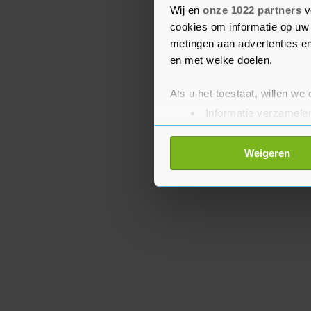
Wij en
onze 1022 partners
v
voelen door de bedrijve
cookies om informatie op uw 
aansluiten.
metingen aan advertenties en
en met welke doelen.
Als u het toestaat, willen we
Informatie verzamelen
Uw apparaat identific
Lees meer over hoe uw perso
Weigeren
toestemming op elk moment wi
Met cookies werkt onze websi
ons cookiebeleid bekijken en 