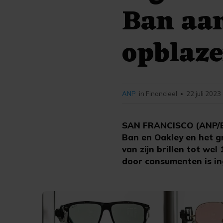
Ban aa
opblaze
ANP
in Financieel
22 juli 2023
•
SAN FRANCISCO (ANP/BL
Ban en Oakley en het gr
van zijn brillen tot we
door consumenten is ing