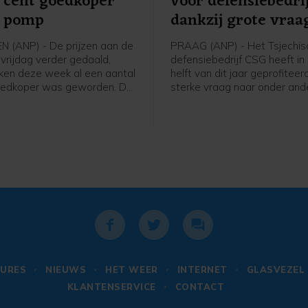
3 cent goedkoper
voor defensiebedri
e pomp
dankzij grote vraa
 (ANP) - De prijzen aan de
PRAAG (ANP) - Het Tsjechis
 vrijdag verder gedaald,
defensiebedrijf CSG heeft in
ken deze week al een aantal
helft van dit jaar geprofitee
oedkoper was geworden. De
sterke vraag naar onder ande
en gingen deze week omlaag
defensiesystemen en stijge
ting van een mogelijke
NAVO-budgetten. Het bedrijf
g van de Straat van Hormuz,
beursnotering in Amsterdam 
de prijzen donderdag en
boekte dankzij de aanhoude
eer op na nieuwe aanvallen in
meer omzet en een flink hog
aat.
nettowinst.
URES
NIEUWS
HET WEER
INTERNET
GLASVEZEL
KLANTENSERVICE
CONTACT