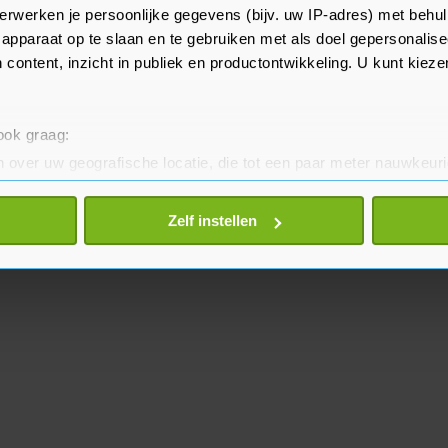
erwerken je persoonlijke gegevens (bijv. uw IP-adres) met behul
n kunnen zich dan nog
apparaat op te slaan en te gebruiken met als doel gepersonalise
 content, inzicht in publiek en productontwikkeling. U kunt kiez
 ook graag:
 over uw geografische locatie, die tot een paar meter nauwkeuri
eren door het actief te scannen op specifieke eigenschappen (fing
onlijke gegevens worden verwerkt en stel uw voorkeuren in he
Zelf instellen
jzigen of intrekken in de Cookieverklaring.
te beter en wordt jouw bezoek makkelijker en persoonlijker. O
je gemaakte keuze altijd wijzigen of intrekken.