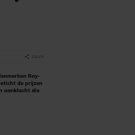
share
DELEN
llenmerken Ray-
eticht de prijzen
en aanklacht die