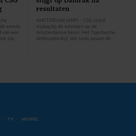
jf CSG
stijgt op Damrak na
g
resultaten
che
AMSTERDAM (ANP) - CSG stond
 de eerste
vrijdag bij de winnaars op de
rd van een
Amsterdamse beurs. Het Tsjechische
re zijn
defensiebedrijf, dat sinds januari dit
nde
jaar een notering heeft op het Damrak,
, dat een
boekte in de eerste jaarhelft flink meer
heeft,
omzet en winst. CSG maakt onder
nde vraag
meer pantservoertuigen en munitie,
ere
die NAVO-landen zoals Nederland
bestellen bij het bedrijf en doneren
aan Oekraïne voor de strijd tegen
Rusland. Het aandeel werd bijna 6
procent hoger gezet en was daarmee
opnieuw de sterkste stijger in de
MidKap. Donderdag won CSG al 5,7
procent.
TV
MOBIEL