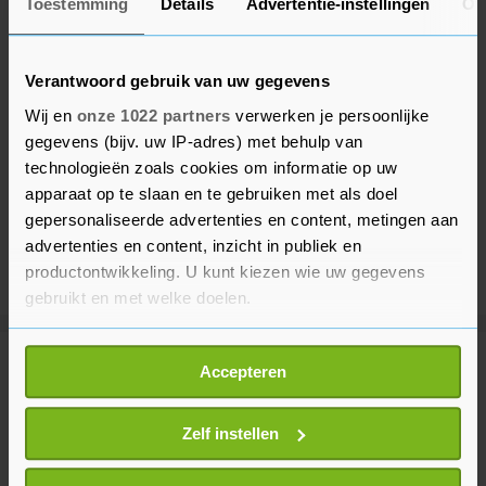
Toestemming
Details
Advertentie-instellingen
Ov
Verantwoord gebruik van uw gegevens
Wij en
onze 1022 partners
verwerken je persoonlijke
gegevens (bijv. uw IP-adres) met behulp van
technologieën zoals cookies om informatie op uw
apparaat op te slaan en te gebruiken met als doel
gepersonaliseerde advertenties en content, metingen aan
advertenties en content, inzicht in publiek en
productontwikkeling. U kunt kiezen wie uw gegevens
gebruikt en met welke doelen.
Als u het toestaat, willen we ook graag:
Meer uit Buitenland
Accepteren
Informatie verzamelen over uw geografische
locatie, die tot een paar meter nauwkeurig kan zijn
Uw apparaat identificeren door het actief te
Zelf instellen
Netanyahu: Israël verwerpt
scannen op specifieke eigenschappen (fingerprinting)
Gazaplan, IDF trekt zich niet terug