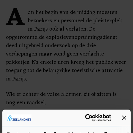
A
an het begin van de middag moesten
bezoekers en personeel de pleisterplek
in Parijs ook al verlaten. De
opgetrommelde explosievenopruimingsdienst
deed uitgebreid onderzoek op de drie
verdiepingen maar vond geen verdachte
pakketjes. Na enkele uren kreeg het publiek weer
toegang tot de belangrijke toeristische attractie
in Parijs.
Wie er achter de valse alarmen zit of zitten is
nog een raadsel.