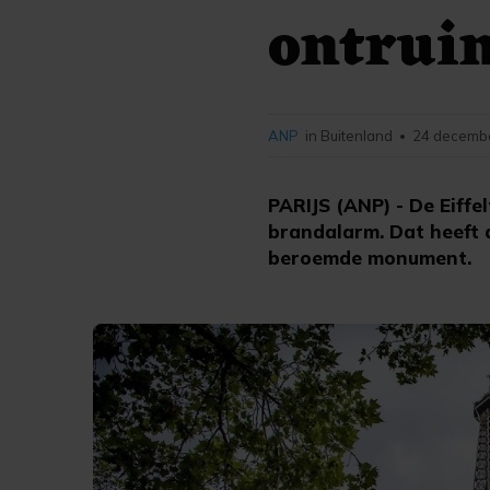
ontruim
ANP
in Buitenland
24 decembe
•
PARIJS (ANP) - De Eiffe
brandalarm. Dat heeft
beroemde monument.