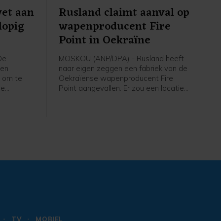
et aan
Rusland claimt aanval op
lopig
wapenproducent Fire
Point in Oekraïne
De
MOSKOU (ANP/DPA) - Rusland heeft
een
naar eigen zeggen een fabriek van de
 om te
Oekraïense wapenproducent Fire
de
Point aangevallen. Er zou een locatie
n
getroffen zijn waar onderdelen en
. Er
koppen voor de kruisraket Flamingo
kt
gemaakt worden. Ook werd bij Kyiv
een olieopslag getroffen die volgens
 met een
Rusland werd gebruikt om brandstof
 lukt,
te leveren aan de Oekraïense
 veel
krijgsmacht.
d omdat er
is.
TV
MOBIEL