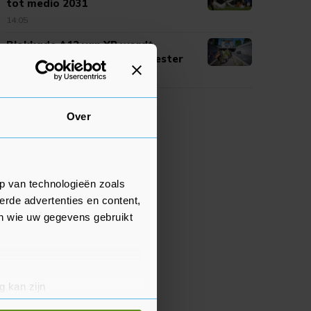
tot medio 2031
14:05
Blokkade A12 van XR wordt
ontbonden op last burgemeester
13:58
Over
p van technologieën zoals
erde advertenties en content,
en wie uw gegevens gebruikt
g kan zijn
erprinting)