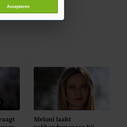
t
detailgedeelte
in. U kunt uw
Accepteren
p onze cookiepagina kun je
raagt
Meloni laakt