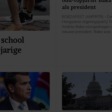
oud-topjurist Baka
als president
BOEDAPEST (ANP/RTR) - D
Hongaarse regeringspartij T
András Baka voorgedragen a
nieuwe president. Baka was 
 school
verleden parlementariër, maa
vooral een bekende jurist. Hij
jarige
onder meer leiding aan het 
hooggerechtshof. Naar verw
stemt het parlement dinsdag
zijn benoeming.