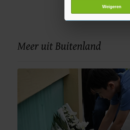
Lees meer over hoe uw perso
Weigeren
toestemming op elk moment wi
Met cookies werkt onze websi
ons cookiebeleid bekijken en 
Meer uit Buitenland