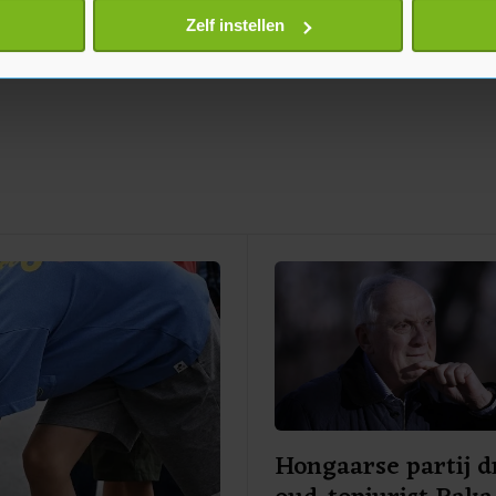
onlijke gegevens worden verwerkt en stel uw voorkeuren in he
Zelf instellen
jzigen of intrekken in de Cookieverklaring.
te beter en wordt jouw bezoek makkelijker en persoonlijker. O
je gemaakte keuze altijd wijzigen of intrekken.
Hongaarse partij d