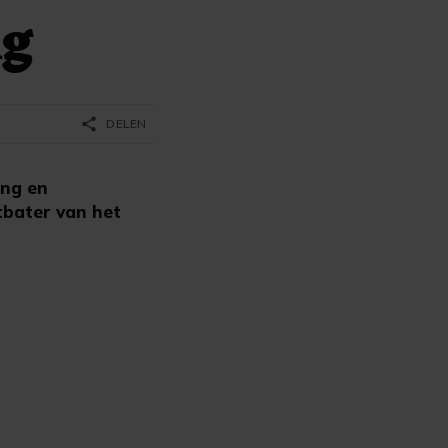
ng
share
DELEN
ing en
tbater van het