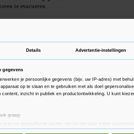
toren te evacueren.
jn bezoekers niet in gevaar
Details
Advertentie-instellingen
w gegevens
erwerken je persoonlijke gegevens (bijv. uw IP-adres) met behul
apparaat op te slaan en te gebruiken met als doel gepersonalise
 content, inzicht in publiek en productontwikkeling. U kunt kiez
 ook graag:
 over uw geografische locatie, die tot een paar meter nauwkeuri
eren door het actief te scannen op specifieke eigenschappen (fing