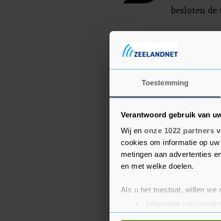
besloten de 
Volgens uitbater SETE zi
geweest.
Toestemming
Verantwoord gebruik van u
Wij en
onze 1022 partners
v
cookies om informatie op uw 
metingen aan advertenties en
en met welke doelen.
Als u het toestaat, willen we
Informatie verzamelen
Uw apparaat identific