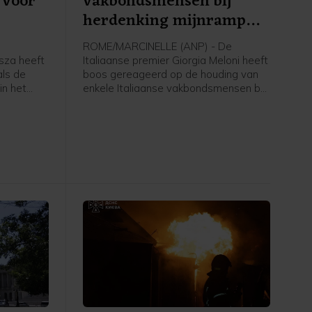
 voor
vakbondsmensen bij
herdenking mijnramp
Marcinelle
e
ROME/MARCINELLE (ANP) - De
isza heeft
Italiaanse premier Giorgia Meloni heeft
ls de
boos gereageerd op de houding van
in het
enkele Italiaanse vakbondsmensen bij
r is
de herdenking in België van de
 gaf
grootste mijnramp uit de Belgische
Hongaarse
geschiedenis. Daarbij kwamen in
achting
Marcinelle op 8 augustus 1956 262
 in met
mensen om, onder wie 136 Italianen.