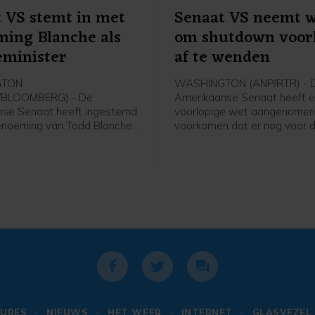
 VS stemt in met
Senaat VS neemt w
ing Blanche als
om shutdown voor
ieminister
af te wenden
GTON
WASHINGTON (ANP/RTR) - 
/BLOOMBERG) - De
Amerikaanse Senaat heeft 
nse Senaat heeft ingestemd
voorlopige wet aangenomen
enoeming van Todd Blanche
voorkomen dat er nog voor 
er van Justitie. Democraten
verkiezingen in november ee
 zich tegen de benoeming,
zogenoemde shutdown komt
nche volgens hen door
moeten nu afspraken gemaa
 Donald Trump ingezet zou
worden met het Huis van
 achter politieke
Afgevaardigden, dat eerder
ders aan te gaan.
eigen plan kwam. Als dat niet
worden vanaf 30 september
overheidsdiensten stilgeleg
geen geld meer beschikbaar 
URES
NIEUWS
HET WEER
INTERNET
GLASVEZEL