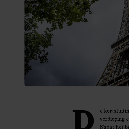
D
e kortsluiti
verdieping 
Nadat het b