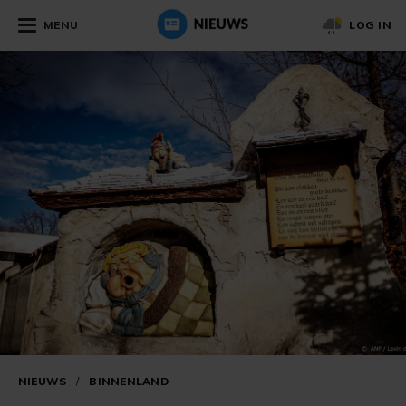
MENU
LOG IN
NIEUWS
/
BINNENLAND