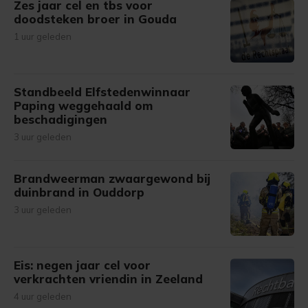
Zes jaar cel en tbs voor
doodsteken broer in Gouda
1 uur geleden
Standbeeld Elfstedenwinnaar
Paping weggehaald om
beschadigingen
3 uur geleden
Brandweerman zwaargewond bij
duinbrand in Ouddorp
3 uur geleden
Eis: negen jaar cel voor
verkrachten vriendin in Zeeland
4 uur geleden