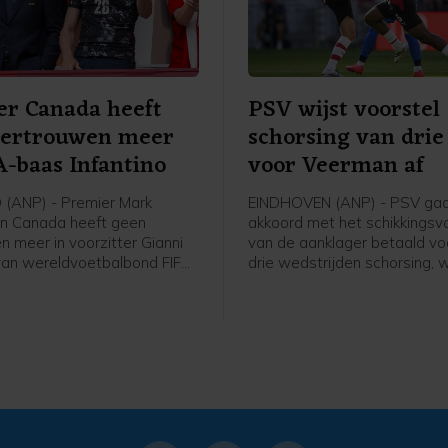
r Canada heeft
PSV wijst voorstel
vertrouwen meer
schorsing van drie
A-baas Infantino
voor Veerman af
(ANP) - Premier Mark
EINDHOVEN (ANP) - PSV gaa
n Canada heeft geen
akkoord met het schikkingsv
n meer in voorzitter Gianni
van de aanklager betaald vo
 van wereldvoetbalbond FIFA,
drie wedstrijden schorsing,
oensdag. De positie van de
één voorwaardelijk, voor Joe
Italiaan Infantino staat
Veerman. De middenvelder k
, nadat hij een plan
zondag in de verloren wedst
erde om de commerciële
Johan Cruijff Schaal tegen AZ
an het WK voetbal
een rode kaart.
jk te willen verkopen aan
ers. Het plan is inmiddels
okken.