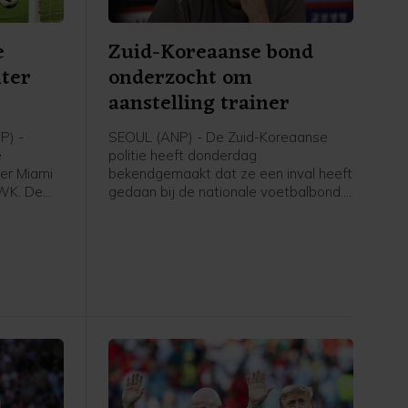
e
Zuid-Koreaanse bond
nter
onderzocht om
aanstelling trainer
P) -
SEOUL (ANP) - De Zuid-Koreaanse
e
politie heeft donderdag
er Miami
bekendgemaakt dat ze een inval heeft
 WK. De
gedaan bij de nationale voetbalbond.
 twee keer
De actie maakt deel uit van een
onderzoek naar de aanstelling van de
agues Cup
bondscoach tijdens een teleurstellend
ico San
verlopen WK, waarin het land er niet in
er aller
slaagde de knock-outfase te bereiken.
veertien