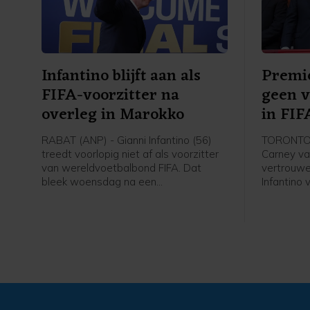
Infantino blijft aan als
Premie
FIFA-voorzitter na
geen 
overleg in Marokko
in FIF
RABAT (ANP) - Gianni Infantino (56)
TORONTO 
treedt voorlopig niet af als voorzitter
Carney va
van wereldvoetbalbond FIFA. Dat
vertrouwe
bleek woensdag na een
Infantino
spoedvergadering van de bond in de
zei hij w
Marokkaanse hoofdstad Rabat.
Zwitserse 
onder druk
presente
rechten v
gedeelteli
investeerd
teruggetr