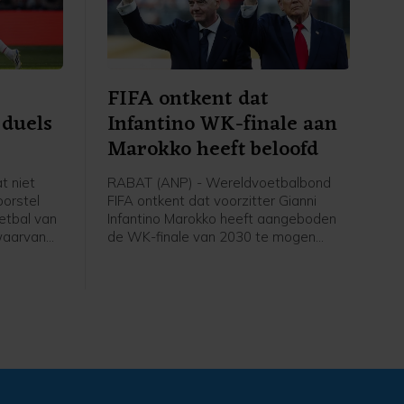
FIFA ontkent dat
 duels
Infantino WK-finale aan
Marokko heeft beloofd
t niet
RABAT (ANP) - Wereldvoetbalbond
oorstel
FIFA ontkent dat voorzitter Gianni
etbal van
Infantino Marokko heeft aangeboden
 waarvan
de WK-finale van 2030 te mogen
y
organiseren in ruil voor steun. "Het is
reeg
onwaar en misleidend te beweren dat
rijd om de
de FIFA-voorzitter enige belofte over
 (0-4)
het organiseren van de finale van het
WK van 2030 heeft gedaan. Dat
besluit zal FIFA pas op een later
moment nemen", aldus een voorlichter.