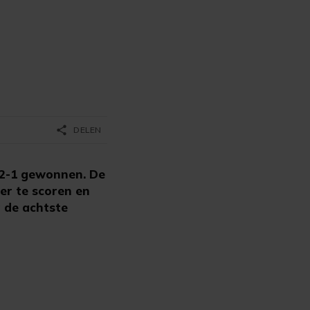
share
DELEN
 2-1 gewonnen. De
er te scoren en
g de achtste