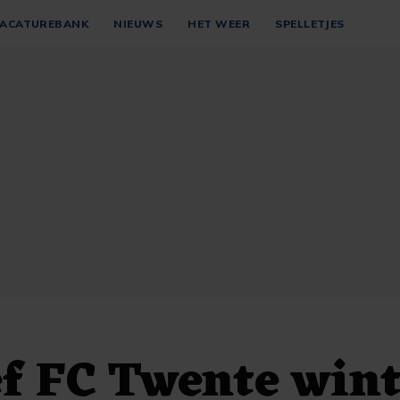
ACATUREBANK
NIEUWS
HET WEER
SPELLETJES
ef FC Twente win