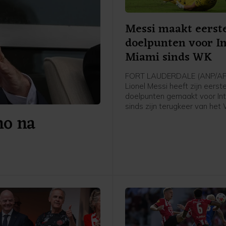
Messi maakt eerst
doelpunten voor I
Miami sinds WK
FORT LAUDERDALE (ANP/AF
Lionel Messi heeft zijn eerst
doelpunten gemaakt voor Int
sinds zijn terugkeer van het
no na
39-jarige Argentijn scoorde
in de gewonnen eerste
groepswedstrijd van de Le
tegen het Mexicaanse Atlét
Luis: 4-2. Messi werd topscor
tijden van het toernooi met 
treffers.