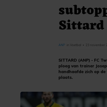
subtop
Sittard
ANP
in Voetbal
23 november 2
•
SITTARD (ANP) - FC Tw
ploeg van trainer Jose
handhaafde zich op de 
plaats.