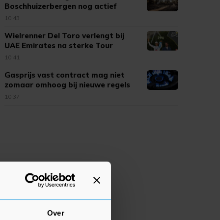
Boschhuizerbergen nog actief
10:43
Wielrenner Del Toro verlengt bij
UAE Emirates na sterke Tour
10:41
Gasprijs vast contract mag niet
zomaar omhoog bij nieuwe regels
10:37
Over