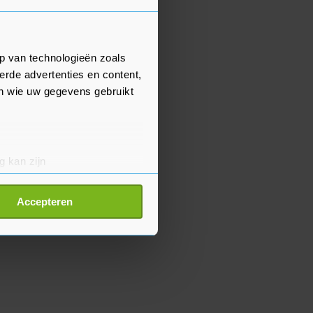
p van technologieën zoals
erde advertenties en content,
en wie uw gegevens gebruikt
g kan zijn
erprinting)
t
detailgedeelte
in. U kunt uw
Accepteren
p onze cookiepagina kun je