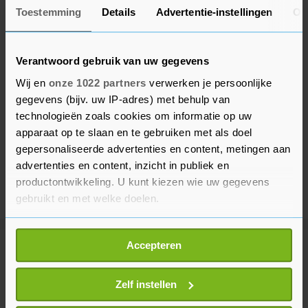
Toestemming
Details
Advertentie-instellingen
Ov
Verantwoord gebruik van uw gegevens
Wij en
onze 1022 partners
verwerken je persoonlijke
gegevens (bijv. uw IP-adres) met behulp van
technologieën zoals cookies om informatie op uw
apparaat op te slaan en te gebruiken met als doel
gepersonaliseerde advertenties en content, metingen aan
advertenties en content, inzicht in publiek en
productontwikkeling. U kunt kiezen wie uw gegevens
gebruikt en met welke doelen.
Als u het toestaat, willen we ook graag:
Accepteren
Informatie verzamelen over uw geografische
Meer uit Binnenland
locatie, die tot een paar meter nauwkeurig kan zijn
Uw apparaat identificeren door het actief te
Zelf instellen
scannen op specifieke eigenschappen (fingerprinting)
Natuurbrand bij Ouddorp breidt