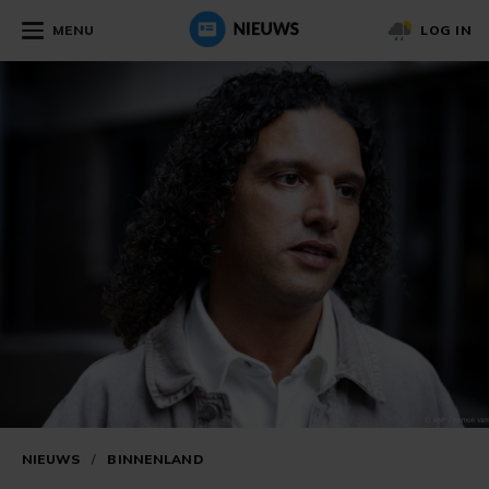
MENU
LOG IN
NIEUWS
/
BINNENLAND