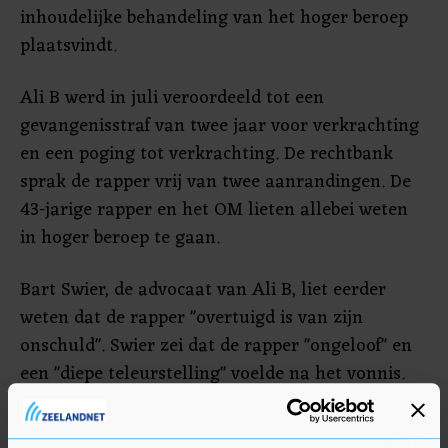
inhoudelijke behandeling van het hoger beroep
plaatsvindt.
Ali B werd in juli veroordeeld tot een
gevangenisstraf van twee jaar voor verkrachting
en een poging tot verkrachting. De rechtbank
sprak de rapper vrij van twee aanrandingen. De
43-jarige rapper en het OM lieten allebei weten
in hoger beroep te gaan.
Bart Swier, de advocaat van Ali B, liet eerder
weten dat de rapper "overtuigd is van zijn
onschuld". Swier zei dat de rapper "ongeloof" en
een "diepe teleurstelling" voelde na het vonnis.