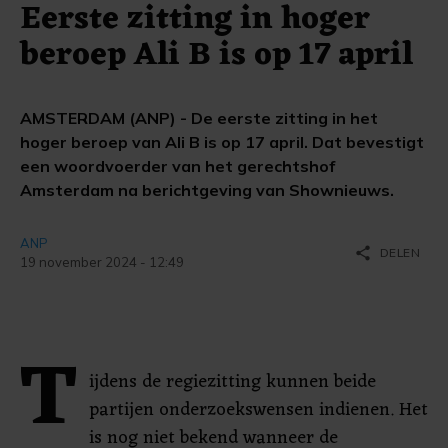
Eerste zitting in hoger
beroep Ali B is op 17 april
AMSTERDAM (ANP) - De eerste zitting in het
hoger beroep van Ali B is op 17 april. Dat bevestigt
een woordvoerder van het gerechtshof
Amsterdam na berichtgeving van Shownieuws.
ANP
share
DELEN
19 november 2024 - 12:49
T
ijdens de regiezitting kunnen beide
partijen onderzoekswensen indienen. Het
is nog niet bekend wanneer de