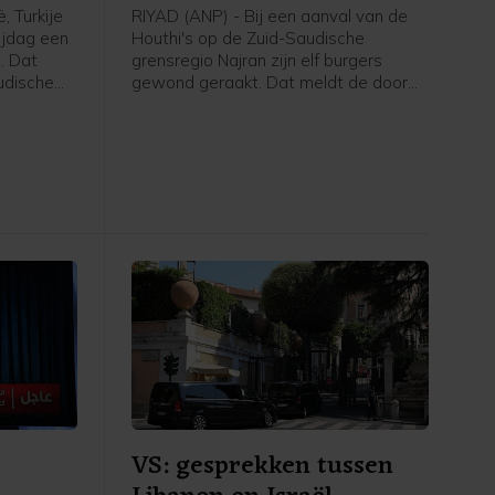
, Turkije
RIYAD (ANP) - Bij een aanval van de
ijdag een
Houthi's op de Zuid-Saudische
. Dat
grensregio Najran zijn elf burgers
udische
gewond geraakt. Dat meldt de door
rsbureau
Saudi-Arabië geleide militaire coalitie
en
die de internationaal erkende regering
nwerking
van Jemen steunt.
 oorlog
n Iran.
VS: gesprekken tussen