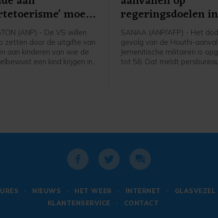
nde aan
aanvallen op
rtetoerisme' moet
regeringsdoelen i
n
Jemen opgelopen
ON (ANP) - De VS willen
SANAA (ANP/AFP) - Het dode
p zetten door de uitgifte van
gevolg van de Houthi-aanval
n aan kinderen van wie de
Jemenitische militairen is op
elbewust een kind krijgen in
tot 58. Dat meldt persburea
gde Staten en daarbij de
basis van een militaire bron.
leiden. Daartoe heeft
de dag werd nog een dertig
 Donald Trump een
gemeld.
ieel decreet uitgevaardigd.
ier wil Trump wat hij ziet
ortetoerisme" tegengaan.
URES
NIEUWS
HET WEER
INTERNET
GLASVEZEL
KLANTENSERVICE
CONTACT