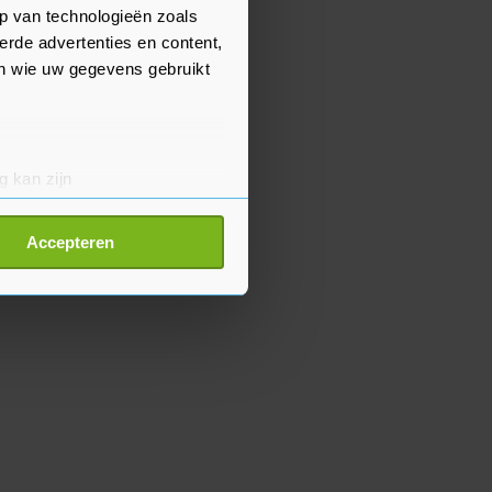
p van technologieën zoals
erde advertenties en content,
en wie uw gegevens gebruikt
g kan zijn
erprinting)
t
detailgedeelte
in. U kunt uw
Accepteren
p onze cookiepagina kun je