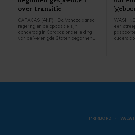
beginnen gesprekken
dat ei
over transitie
'geboo
make
CARACAS (ANP) - De Venezolaanse
WASHINGT
regering en de oppositie zijn
een stree
donderdag in Caracas onder leiding
paspoorte
van de Verenigde Staten begonnen
ouders do
aan gesprekken die kunnen leiden tot
de Vereni
een politieke overgang en
staat mis
verkiezingen. De onderhandelingen
president
beginnen zeven maanden na de
president
gevangenneming van president
Op die man
Nicolás Maduro door het Amerikaanse
als "gebo
leger.
PRIKBORD
VACAT