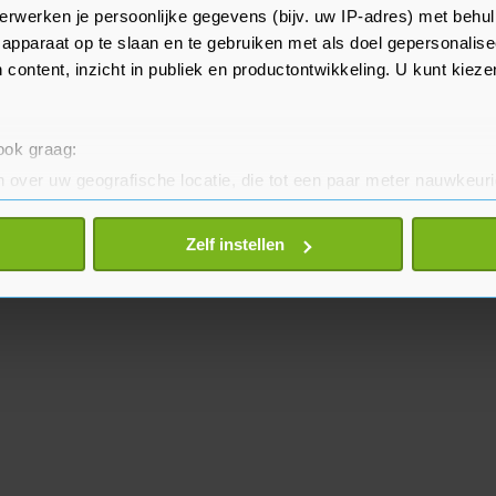
erwerken je persoonlijke gegevens (bijv. uw IP-adres) met behul
arch die gebroken heeft met
apparaat op te slaan en te gebruiken met als doel gepersonalise
in, Michael Chodorkovski.
 content, inzicht in publiek en productontwikkeling. U kunt kiez
 ook graag:
 over uw geografische locatie, die tot een paar meter nauwkeuri
eren door het actief te scannen op specifieke eigenschappen (fing
onlijke gegevens worden verwerkt en stel uw voorkeuren in he
Zelf instellen
jzigen of intrekken in de Cookieverklaring.
te beter en wordt jouw bezoek makkelijker en persoonlijker. O
je gemaakte keuze altijd wijzigen of intrekken.