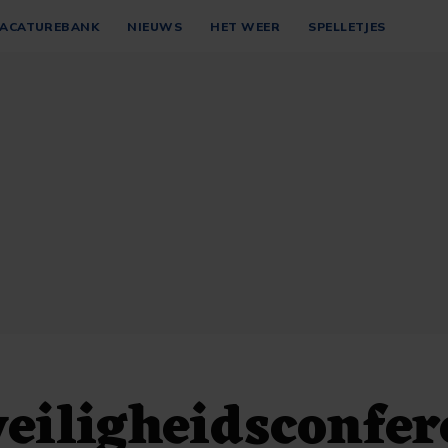
ACATUREBANK
NIEUWS
HET WEER
SPELLETJES
veiligheidsconfer