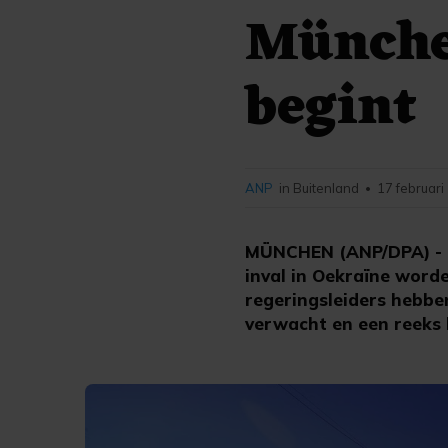
Münche
begint
ANP
in Buitenland
17 februari
•
MÜNCHEN (ANP/DPA) - Op
inval in Oekraïne word
regeringsleiders hebbe
verwacht en een reeks l