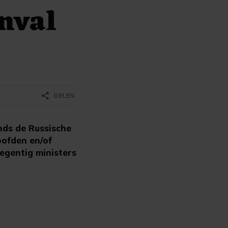
nval
share
DELEN
nds de Russische
oofden en/of
egentig ministers