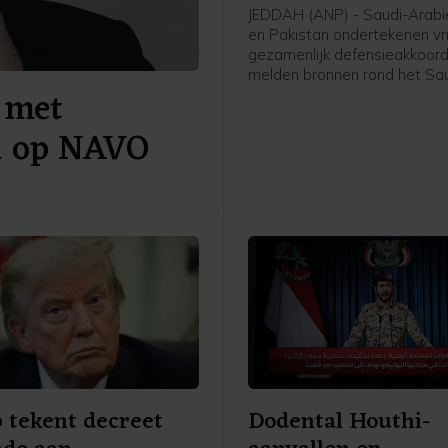
JEDDAH (ANP) - Saudi-Arabië
en Pakistan ondertekenen vr
gezamenlijk defensieakkoord
melden bronnen rond het Sa
 met
leger en de regering aan pe
AFP. De drie landen versterk
al op NAVO
daarmee hun defensiesame
tegen de achtergrond van de
tussen de Verenigde Staten e
 tekent decreet
Dodental Houthi-