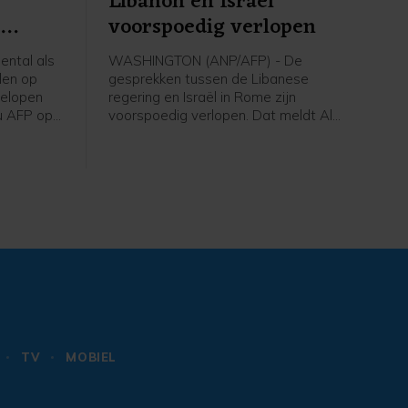
Libanon en Israël
n
voorspoedig verlopen
ntal als
WASHINGTON (ANP/AFP) - De
len op
gesprekken tussen de Libanese
gelopen
regering en Israël in Rome zijn
u AFP op
voorspoedig verlopen. Dat meldt Al
 Eerder op
Jazeera op gezag van een
tal doden
woordvoerder van het Amerikaanse
ministerie van Buitenlandse Zaken. De
VS treden in de onderhandelingen op
als bemiddelaar.
TV
MOBIEL