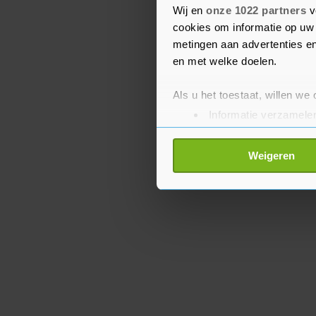
Wij en
onze 1022 partners
v
komt een Russische olig
cookies om informatie op uw 
president Vladimir Poet
metingen aan advertenties en
en met welke doelen.
Als u het toestaat, willen we
Informatie verzamelen
Uw apparaat identific
Lees meer over hoe uw perso
Weigeren
toestemming op elk moment wi
Met cookies werkt onze websi
ons cookiebeleid bekijken en 