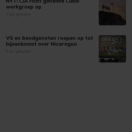
NYT: CIA richt geheime Cuba-
werkgroep op
3 uur geleden
VS en bondgenoten roepen op tot
bijeenkomst over Nicaragua
5 uur geleden