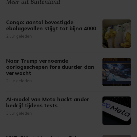
onze cookiepagina kun je ons cookiebeleid bekijken en je
Meer uit Buitenland
gemaakte keuze altijd wijzigen of intrekken.
Congo: aantal bevestigde
ebolagevallen stijgt tot bijna 4000
2 uur geleden
Naar Trump vernoemde
oorlogsschepen fors duurder dan
verwacht
2 uur geleden
AI-model van Meta hackt ander
bedrijf tijdens tests
3 uur geleden