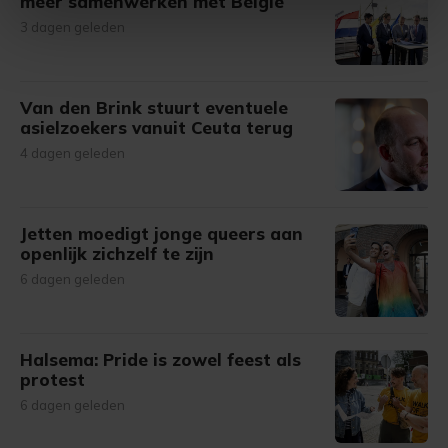
meer samenwerken met België
intrekken in de Cookieverklaring.
3 dagen geleden
Met cookies werkt onze website beter en wordt jouw
bezoek makkelijker en persoonlijker. Op
Van den Brink stuurt eventuele
onze cookiepagina kun je ons cookiebeleid bekijken en je
asielzoekers vanuit Ceuta terug
gemaakte keuze altijd wijzigen of intrekken.
4 dagen geleden
Jetten moedigt jonge queers aan
openlijk zichzelf te zijn
6 dagen geleden
Halsema: Pride is zowel feest als
protest
6 dagen geleden