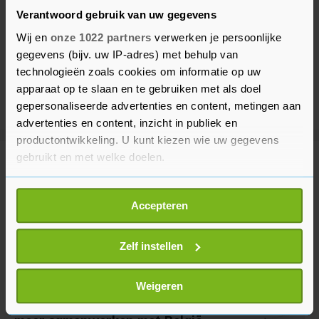
Verantwoord gebruik van uw gegevens
Wij en
onze 1022 partners
verwerken je persoonlijke
gegevens (bijv. uw IP-adres) met behulp van
technologieën zoals cookies om informatie op uw
apparaat op te slaan en te gebruiken met als doel
gepersonaliseerde advertenties en content, metingen aan
advertenties en content, inzicht in publiek en
productontwikkeling. U kunt kiezen wie uw gegevens
gebruikt en met welke doelen.
Meer uit Politiek
Als u het toestaat, willen we ook graag:
Accepteren
Informatie verzamelen over uw geografische
Paul hield besluit loon
locatie, die tot een paar meter nauwkeurig kan zijn
arbeidsmigranten stil tot na
verkiezingen
Uw apparaat identificeren door het actief te
Zelf instellen
scannen op specifieke eigenschappen (fingerprinting)
1 dag geleden
Lees meer over hoe uw persoonlijke gegevens worden
Weigeren
verwerkt en stel uw voorkeuren in het
detailgedeelte
in.
Jetten wil voor stroomproductie
U kunt uw toestemming op elk moment wijzigen of