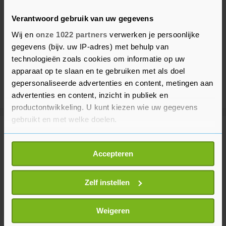
Verantwoord gebruik van uw gegevens
Wij en
onze 1022 partners
verwerken je persoonlijke
gegevens (bijv. uw IP-adres) met behulp van
technologieën zoals cookies om informatie op uw
apparaat op te slaan en te gebruiken met als doel
gepersonaliseerde advertenties en content, metingen aan
advertenties en content, inzicht in publiek en
productontwikkeling. U kunt kiezen wie uw gegevens
gebruikt en met welke doelen.
Meer uit Sport
Als u het toestaat, willen we ook graag:
Accepteren
Informatie verzamelen over uw geografische
Pieterse kan zichzelf niets
locatie, die tot een paar meter nauwkeurig kan zijn
verwijten na derde plek in
Uw apparaat identificeren door het actief te
Zelf instellen
Touretappe
scannen op specifieke eigenschappen (fingerprinting)
2 minuten geleden
Lees meer over hoe uw persoonlijke gegevens worden
Weigeren
verwerkt en stel uw voorkeuren in het
detailgedeelte
in.