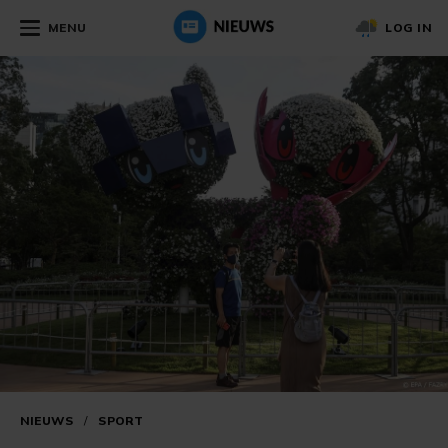
MENU
LOG IN
NIEUWS
/
SPORT