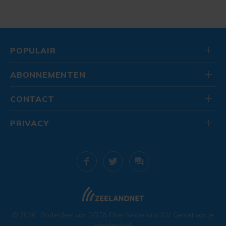
POPULAIR
ABONNEMENTEN
CONTACT
PRIVACY
© 2026
. Onderdeel van
DELTA Fiber Nederland B.V.
Geniet van je
donderdag!