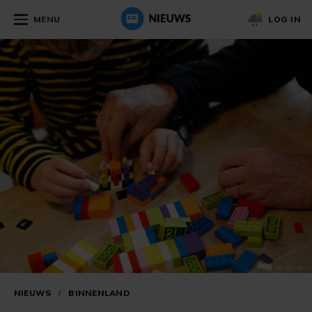
MENU
LOG IN
NIEUWS
/
BINNENLAND