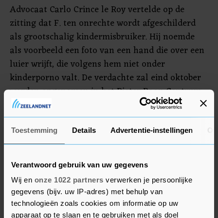
Advocaat Carlo Crince le Roy vertelde op de
zitting dat F. ten onrechte wordt afgeschilderd
als grootschalig kindermisbruiker. Hij noemde
als voorbeeld een foto van een hand die over een
luier wrijft, die volgens hem niet onder
kinderporno valt. De verdachte zal eind oktober
worden opgenomen in het Pieter Baan Centrum
(PBC) voor onderzoek naar zijn psyche.
Advocaat Richard Korver staat twee gezinnen bij,
Toestemming
Details
Advertentie-instellingen
Ov
waaronder het gezin waar het vermoeden van
misbruik is. Hij riep maandag op tot
Verantwoord gebruik van uw gegevens
terughoudendheid bij het verstrekken van
Wij en
onze 1022 partners
verwerken je persoonlijke
details, de families willen graag met rust worden
gegevens (bijv. uw IP-adres) met behulp van
gelaten.
technologieën zoals cookies om informatie op uw
apparaat op te slaan en te gebruiken met als doel