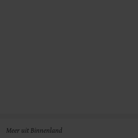
gemaakte keuze altijd wijzigen of intrekken.
Meer uit Binnenland