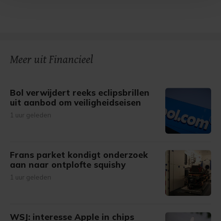
Met cookies werkt onze website beter en wordt jouw
bezoek makkelijker en persoonlijker. Op
onze cookiepagina kun je ons cookiebeleid bekijken en je
gemaakte keuze altijd wijzigen of intrekken.
Meer uit Financieel
Bol verwijdert reeks eclipsbrillen
uit aanbod om veiligheidseisen
1 uur geleden
Frans parket kondigt onderzoek
aan naar ontplofte squishy
1 uur geleden
WSJ: interesse Apple in chips