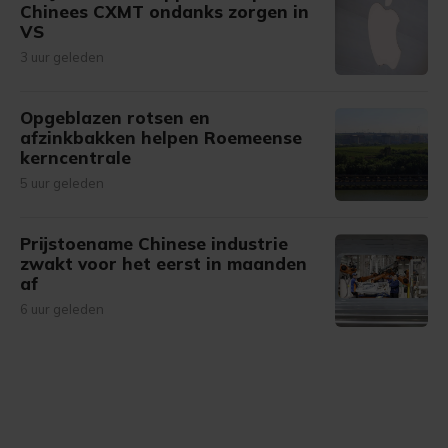
Chinees CXMT ondanks zorgen in
VS
3 uur geleden
Opgeblazen rotsen en
afzinkbakken helpen Roemeense
kerncentrale
5 uur geleden
Prijstoename Chinese industrie
zwakt voor het eerst in maanden
af
6 uur geleden