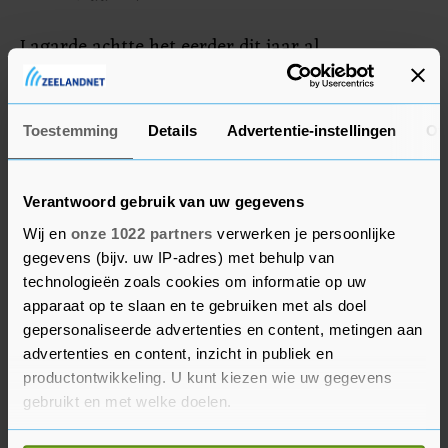
Lagarde achtte het eerder dit jaar al
waarschijnlijk dat de rente rond de zomer
omlaaggaat. Al hield ze wel een slag om de arm,
omdat er destijds nog "een mate van
Toestemming
Details
Advertentie-instellingen
Ov
onzekerheid" was over bepaalde indicatoren. Ook
nu spelen er nog enkele onzekerheden. Het gaat
Verantwoord gebruik van uw gegevens
dan bijvoorbeeld over de loonontwikkeling. Die
Wij en
onze 1022 partners
verwerken je persoonlijke
zijn de afgelopen tijd flink gestegen, al ziet
gegevens (bijv. uw IP-adres) met behulp van
Lagarde dat de loonstijgingen "beginnen te
technologieën zoals cookies om informatie op uw
matigen".
apparaat op te slaan en te gebruiken met als doel
gepersonaliseerde advertenties en content, metingen aan
advertenties en content, inzicht in publiek en
Dreigende loon-prijsspiraal
productontwikkeling. U kunt kiezen wie uw gegevens
De president van De Nederlandsche Bank (DNB),
gebruikt en met welke doelen.
Klaas Knot, tevens een van de beleidsbepalers bij