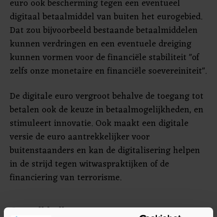
euro ook bescherming tegen een eventueel
digitaal betaalmiddel van buiten het eurogebied.
Dat zou bijvoorbeeld bestaande betaalmiddelen
kunnen verdringen en een eventuele dreiging
kunnen vormen voor de financiële stabiliteit "of
zelfs onze monetaire en financiële soevereiniteit".
De digitale euro vergroot behalve de toegang tot
betalen ook de keuze in betaalmogelijkheden, en
stimuleert innovatie. Ook maakt een digitale
versie de euro aantrekkelijker voor
buitenstaanders en kan de digitalisering helpen
in de strijd tegen witwaspraktijken of de
financiering van terrorisme.
Ontwikkelingen