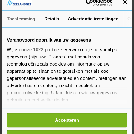
In een rapport over de economische, strategische
technologische en maatschappelijke keuzes waar
Toestemming
Details
Advertentie-instellingen
Ov
de eurozone voor staat, concludeert de ECB dat
er een digitale versie van de euro moet komen
wanneer ontwikkelingen rondom de eurozone
Verantwoord gebruik van uw gegevens
daarom vragen. Daar moeten dus nu al
Wij en
onze 1022 partners
verwerken je persoonlijke
voorbereidingen voor getroffen worden, schrijft
gegevens (bijv. uw IP-adres) met behulp van
de bank.
technologieën zoals cookies om informatie op uw
apparaat op te slaan en te gebruiken met als doel
gepersonaliseerde advertenties en content, metingen aan
ECB-president Christine Lagarde zegt dat de rol
advertenties en content, inzicht in publiek en
van de ECB is om vertrouwen te kweken in geld.
productontwikkeling. U kunt kiezen wie uw gegevens
"Dit betekent dat we moeten zorgen dat de euro
gebruikt en met welke doelen.
geschikt is voor het digitale tijdperk."
Als u het toestaat, willen we ook graag:
Inwoners van de eurozone kunnen vanaf 12
Accepteren
Informatie verzamelen over uw geografische
oktober laten weten wat ze van het ECB-plan
locatie, die tot een paar meter nauwkeurig kan zijn