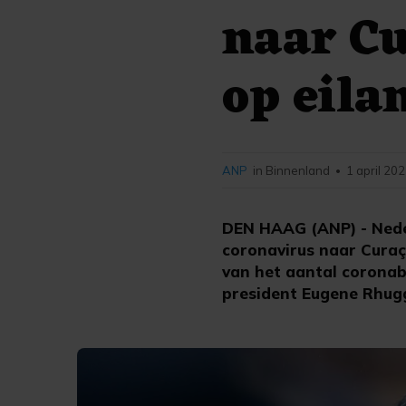
naar Cu
op eila
ANP
in Binnenland
1 april 20
•
DEN HAAG (ANP) - Neder
coronavirus naar Curaç
van het aantal coronab
president Eugene Rhug