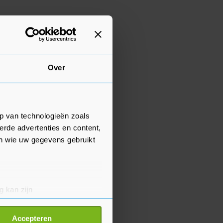
Over
p van technologieën zoals
erde advertenties en content,
en wie uw gegevens gebruikt
g kan zijn
erprinting)
t
detailgedeelte
in. U kunt uw
Accepteren