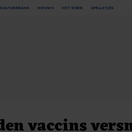
ACATUREBANK
NIEUWS
HET WEER
SPELLETJES
en vaccins vers