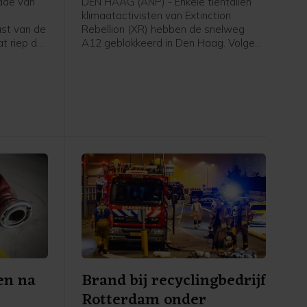
ade van
DEN HAAG (ANP) - Enkele tientallen
klimaatactivisten van Extinction
ast van de
Rebellion (XR) hebben de snelweg
t riep de
A12 geblokkeerd in Den Haag. Volgens
te horen
een woordvoerster zijn ze rond het
tion
middaguur de Utrechtsebaan
en de
opgegaan en bevinden ze zich nu bij
 zaten
de tunnelbak. De actie was niet vooraf
en begon
aangekondigd.
alen.
en na
Brand bij recyclingbedrijf
Rotterdam onder