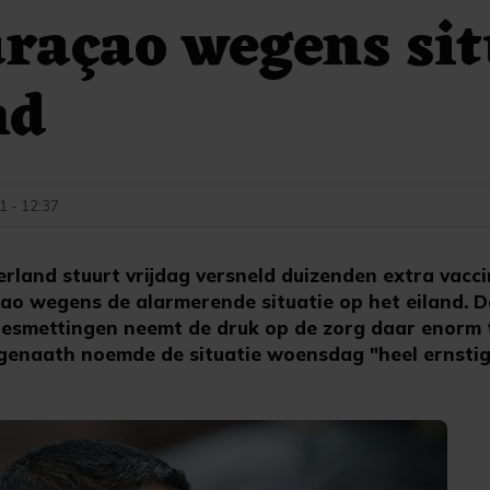
raçao wegens sit
nd
21 - 12:37
land stuurt vrijdag versneld duizenden extra vacci
ao wegens de alarmerende situatie op het eiland. Do
esmettingen neemt de druk op de zorg daar enorm t
genaath noemde de situatie woensdag "heel ernstig