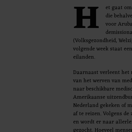
H
et gaat om
die behalv
voor Aruba
demissiona
(Volksgezondheid, Welzi
volgende week staat een
eilanden.
Daarnaast verleent het 
van het werven van medi
naar beschikbare medisc
Amerikaanse uitzendbur
Nederland gekeken of m
af te reizen. Volgens de
en wordt er naar allerl
gezocht. Hoeveel mensen 