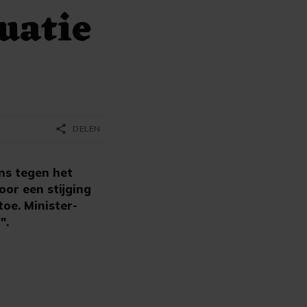
uatie
share
DELEN
ns tegen het
or een stijging
oe. Minister-
".