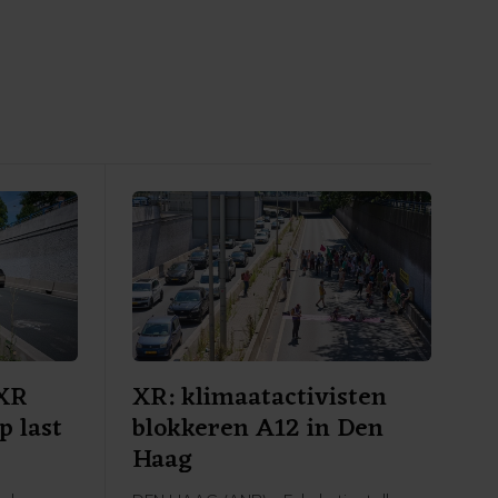
 XR
XR: klimaatactivisten
p last
blokkeren A12 in Den
Haag