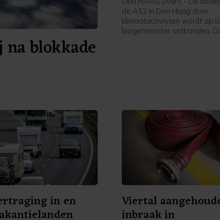
DEN HAAG (ANP) - De blokk
de A12 in Den Haag door
klimaatactivisten wordt op l
burgemeester ontbonden. Da
j na blokkade
politie ter plaatse om, was 
op een livestream van Extinc
Rebellion. Kort daarna hoord
betogers die nog op de weg
dat ze waren aangehouden 
de politie ze direct weg te h
ertraging in en
Viertal aangehoud
akantielanden
inbraak in