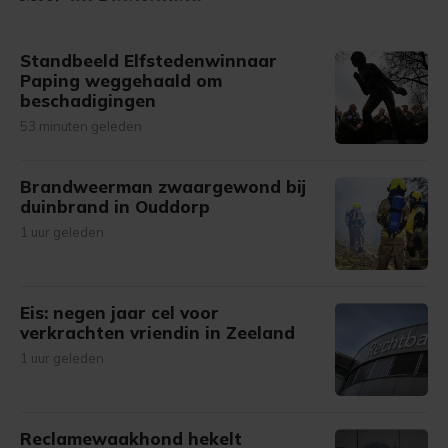
Standbeeld Elfstedenwinnaar
Paping weggehaald om
beschadigingen
53 minuten geleden
Brandweerman zwaargewond bij
duinbrand in Ouddorp
1 uur geleden
Eis: negen jaar cel voor
verkrachten vriendin in Zeeland
1 uur geleden
Reclamewaakhond hekelt