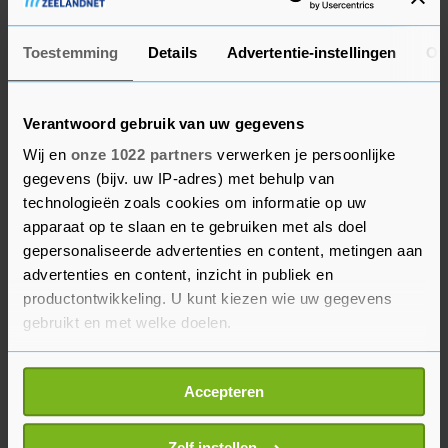
bijenexpert bij Naturalis.
Net als de voorgaande drie jaar staat de
Toestemming
Details
Advertentie-instellingen
Ov
honingbij met stip op één als meest getelde soort,
met meer dan 45.000 getelde individuen. Op veel
Verantwoord gebruik van uw gegevens
plekken in de stad hebben hobby-imkers kasten
Wij en
onze 1022 partners
verwerken je persoonlijke
staan en hun bijen waaieren over de woonwijken
gegevens (bijv. uw IP-adres) met behulp van
uit. De rosse metselbij staat net als vorig jaar op
technologieën zoals cookies om informatie op uw
de tweede plek. De gehoornde metselbij is dit jaar
apparaat op te slaan en te gebruiken met als doel
van het podium gestoten door de aardhommel.
gepersonaliseerde advertenties en content, metingen aan
advertenties en content, inzicht in publiek en
Het aantal tellingen zal de komende uren
productontwikkeling. U kunt kiezen wie uw gegevens
gebruikt en met welke doelen.
mogelijk nog oplopen tot een nieuw record: voor
laatkomers staat het telformulier namelijk nog
Als u het toestaat, willen we ook graag:
open tot maandagavond 20.00 uur. Het
Accepteren
Informatie verzamelen over uw geografische
eindresultaat is te vinden op
locatie, die tot een paar meter nauwkeurig kan zijn
nationalebijentelling.nl.
Uw apparaat identificeren door het actief te
Zelf instellen