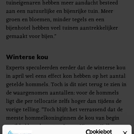
tuineigenaren hebben meer aandacht besteed
aan een natuurlijke en bijenrijke tuin. Meer
groen en bloemen, minder tegels en een
bijenhotel hebben veel tuinen aantrekkelijker
gemaakt voor bijen."
Winterse kou
Experts speculeerden eerder dat de winterse kou
in april wel eens effect kon hebben op het aantal
getelde hommels. Toch is dit niet terug te zien in
de waargenomen aantallen: voor de hommels
ligt die per tellocatie zelfs hoger dan tijdens de
vorige telling. "Toch blijft het verrassend dat de
meeste hommelkoninginnen de kou van begin
april hebben doorstaan", zegt Vincent Kalkman,