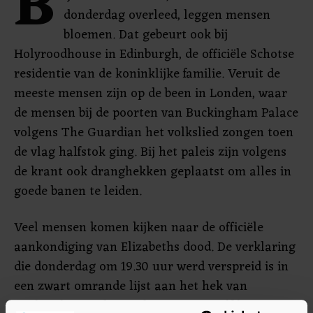
B
donderdag overleed, leggen mensen
bloemen. Dat gebeurt ook bij
Holyroodhouse in Edinburgh, de officiële Schotse
residentie van de koninklijke familie. Veruit de
meeste mensen zijn op de been in Londen, waar
de mensen bij de poorten van Buckingham Palace
volgens The Guardian het volkslied zongen toen
de vlag halfstok ging. Bij het paleis zijn volgens
de krant ook dranghekken geplaatst om alles in
goede banen te leiden.
Veel mensen komen kijken naar de officiële
aankondiging van Elizabeths dood. De verklaring
die donderdag om 19.30 uur werd verspreid is in
een zwart omrande lijst aan het hek van
Buckingham Palace gehangen. Hetzelfde