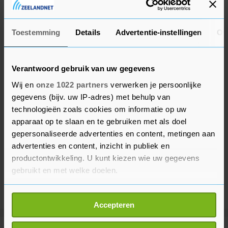
gebeurde bij de andere koninklijke residenties.
Toestemming
Details
Advertentie-instellingen
Ov
Verantwoord gebruik van uw gegevens
Wij en
onze 1022 partners
verwerken je persoonlijke
gegevens (bijv. uw IP-adres) met behulp van
technologieën zoals cookies om informatie op uw
apparaat op te slaan en te gebruiken met als doel
gepersonaliseerde advertenties en content, metingen aan
advertenties en content, inzicht in publiek en
productontwikkeling. U kunt kiezen wie uw gegevens
gebruikt en met welke doelen.
Als u het toestaat, willen we ook graag:
Accepteren
Informatie verzamelen over uw geografische
locatie, die tot een paar meter nauwkeurig kan zijn