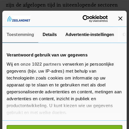
zijn de afgelopen tijd in uiteenlopende sectoren
stakingen uitgebroken wegens geschillen over
loon en arbeidsvoorwaarden. Dat hangt samen
met de verslechterende economische crisis in het
Toestemming
Details
Advertentie-instellingen
Ov
land.
Verantwoord gebruik van uw gegevens
Wij en
onze 1022 partners
verwerken je persoonlijke
gegevens (bijv. uw IP-adres) met behulp van
technologieën zoals cookies om informatie op uw
apparaat op te slaan en te gebruiken met als doel
gepersonaliseerde advertenties en content, metingen aan
advertenties en content, inzicht in publiek en
productontwikkeling. U kunt kiezen wie uw gegevens
gebruikt en met welke doelen.
Als u het toestaat, willen we ook graag: