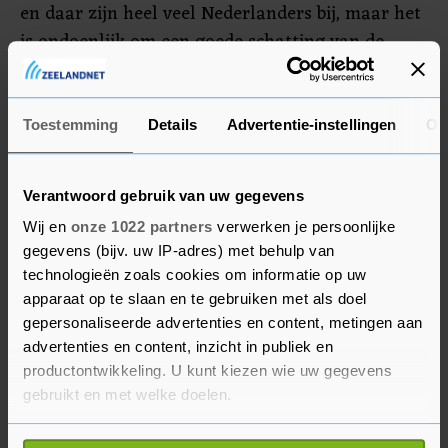
en daar zijn heel veel Nederlanders bij, maar het
is ondoenlijk om een goede schatting van de
aantallen te maken."
Toestemming
Details
Advertentie-instellingen
Ov
De openingsceremonie is vrijdag.
Verantwoord gebruik van uw gegevens
Wij en
onze 1022 partners
verwerken je persoonlijke
gegevens (bijv. uw IP-adres) met behulp van
technologieën zoals cookies om informatie op uw
apparaat op te slaan en te gebruiken met als doel
gepersonaliseerde advertenties en content, metingen aan
advertenties en content, inzicht in publiek en
productontwikkeling. U kunt kiezen wie uw gegevens
gebruikt en met welke doelen.
Als u het toestaat, willen we ook graag: