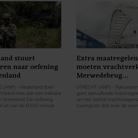
and stuurt
Extra maatregele
iren naar oefening
moeten vrachtver
enland
Merwedebrug
terugdringen
 (ANP) - Nederland doet
UTRECHT (ANP) - Rijkswate
maand mee aan een militaire
gaat aanvullende maatrege
in Groenland. De oefening
om het aantal vrachtwagens
l uit van de NAVO-missie
touringcars dat over de ver
ordpoolgebied beter te
Merwedebrug rijdt terug te d
n. Die is opgetuigd om de
worden borden geplaatst bij
sen de VS en Europa over het
grensovergangen, boven en 
he gebied bij te leggen.
weg en bij op- en afritten. W
er op die borden komt te sta