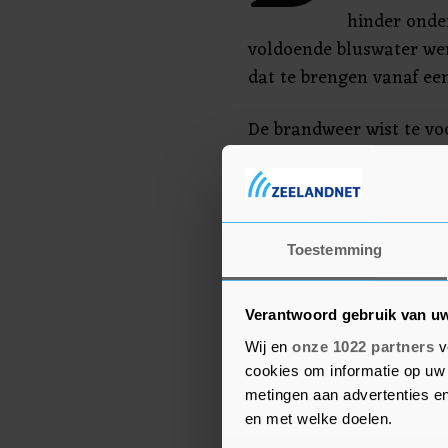
hinder onde
voldoende bluswater we
dat te brengen vanaf ee
De brandweer wist te vo
uitbreidde naar een naa
blijft een aantal brand
blussen, zegt een woord
Toestemming
Over de oorzaak voor de
Verantwoord gebruik van u
Wij en
onze 1022 partners
v
cookies om informatie op uw 
metingen aan advertenties en
en met welke doelen.