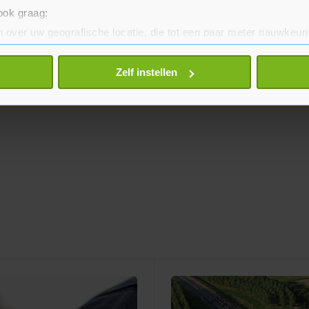
 ook graag:
 over uw geografische locatie, die tot een paar meter nauwkeuri
eren door het actief te scannen op specifieke eigenschappen (fing
onlijke gegevens worden verwerkt en stel uw voorkeuren in he
Zelf instellen
jzigen of intrekken in de Cookieverklaring.
te beter en wordt jouw bezoek makkelijker en persoonlijker. O
je gemaakte keuze altijd wijzigen of intrekken.