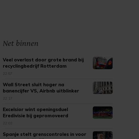
Net binnen
Veel overlast door grote brand bij
recyclingbedrijf Rotterdam
22:57
Wall Street sluit hoger na
banencijfer VS, Airbnb uitblinker
22:17
Excelsior wint openingsduel
Eredivisie bij gepromoveerd
Cambuur
22:03
Spanje stelt grenscontroles in voor