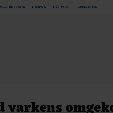
ACATUREBANK
NIEUWS
HET WEER
SPELLETJES
d varkens omge