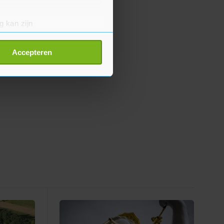
g kan zijn
erprinting)
t
detailgedeelte
in. U kunt uw
Accepteren
p onze cookiepagina kun je