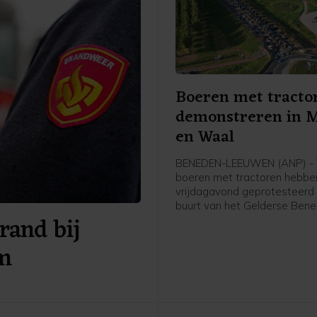
Boeren met tracto
demonstreren in 
en Waal
BENEDEN-LEEUWEN (ANP) - T
boeren met tractoren hebbe
vrijdagavond geprotesteerd 
buurt van het Gelderse Ben
rand bij
Leeuwen (gemeente West 
Waal). De politie was aanwe
am
faciliteerde de demonstratie,
woordvoerder weten.