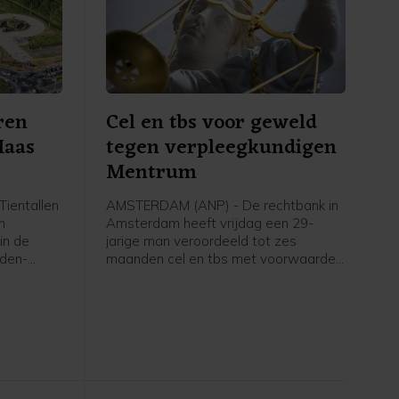
ren
Cel en tbs voor geweld
Maas
tegen verpleegkundigen
Mentrum
ientallen
AMSTERDAM (ANP) - De rechtbank in
n
Amsterdam heeft vrijdag een 29-
in de
jarige man veroordeeld tot zes
eden-
maanden cel en tbs met voorwaarden
Maas en
voor onder meer een geweldsincident
zig en
in zorginstelling Mentrum in oktober
 liet een
vorig jaar, waarvan twee vrouwelijke
verpleegkundigen het slachtoffer
werden.