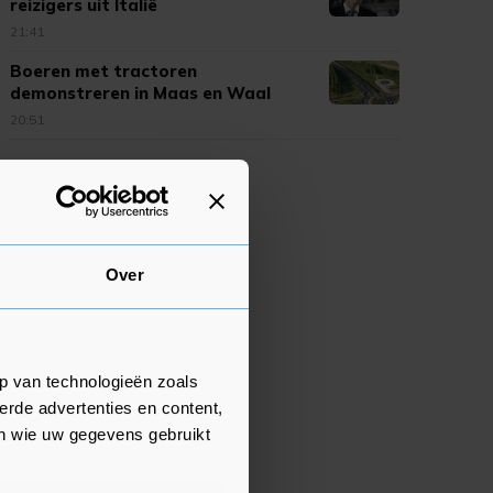
reizigers uit Italië
21:41
Boeren met tractoren
demonstreren in Maas en Waal
20:51
Over
p van technologieën zoals
erde advertenties en content,
en wie uw gegevens gebruikt