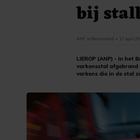
bij sta
ANP
in Binnenland
17 april 2
•
LIEROP (ANP) - In het 
varkensstal afgebrand
varkens die in de stal 