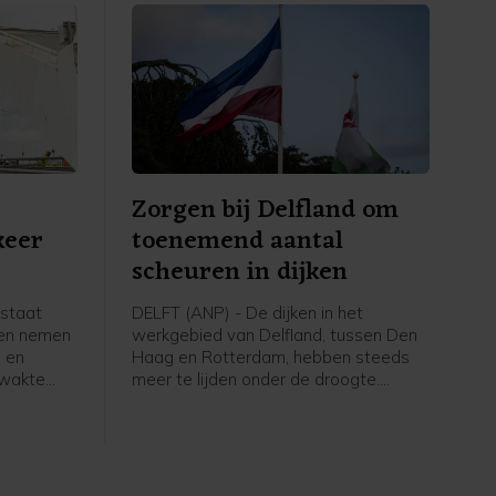
n
Zorgen bij Delfland om
keer
toenemend aantal
scheuren in dijken
rstaat
DELFT (ANP) - De dijken in het
len nemen
werkgebied van Delfland, tussen Den
 en
Haag en Rotterdam, hebben steeds
zwakte
meer te lijden onder de droogte.
ringen. Er
Inspecteurs van het
hoogheemraadschap telden deze
langs de
week ongeveer 180 scheuren. Tijdens
elke tekst
de vorige inspectieronde waren dat er
an is nog
zo'n dertig.