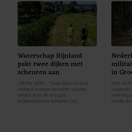
Waterschap Rijnland
Nederl
pakt twee dijken met
milita
scheuren aan
in Gro
LEIDEN (ANP) - Twee dijken in Zuid-
DEN HAAG
Holland moeten versterkt worden,
volgende 
omdat door de droogte
oefening 
problematische scheuren zijn
maakt dee
ontstaan. Het gaat om een kade langs
om het No
De Does bij Hoogmade en om een dijk
verdedige
bij Reeuwijk.
ruzie tus
strategisc