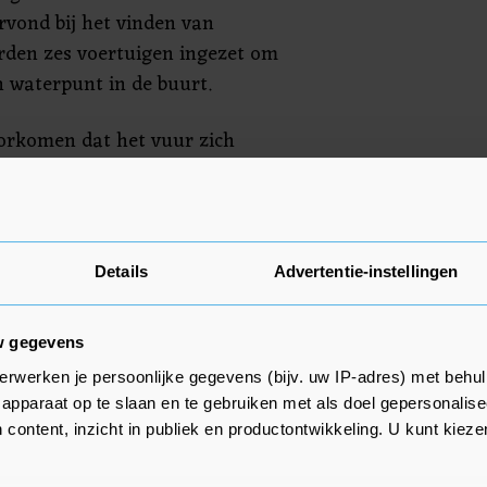
rvond bij het vinden van
rden zes voertuigen ingezet om
n waterpunt in de buurt.
orkomen dat het vuur zich
stgelegen stal. De komende uren
weervoertuigen aanwezig om na te
voerder.
Details
Advertentie-instellingen
 brand is niets bekendgemaakt.
w gegevens
erwerken je persoonlijke gegevens (bijv. uw IP-adres) met behul
apparaat op te slaan en te gebruiken met als doel gepersonalise
 content, inzicht in publiek en productontwikkeling. U kunt kiez