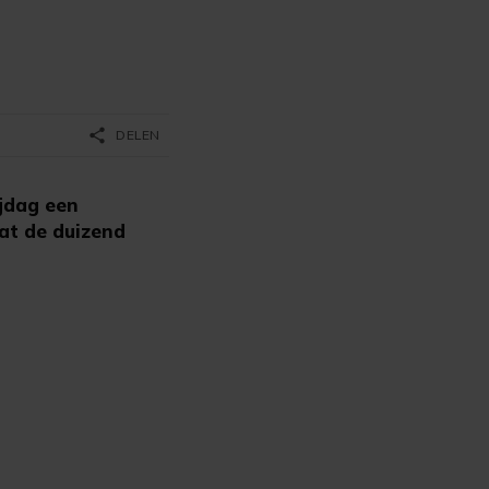
share
DELEN
ijdag een
at de duizend