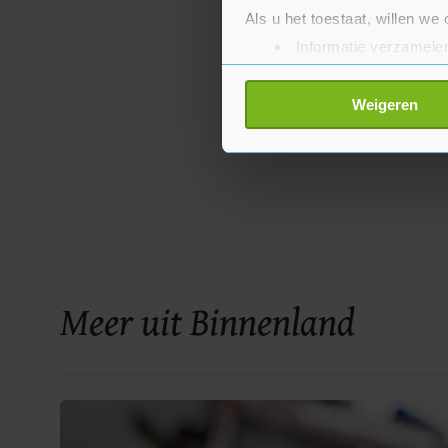
Als u het toestaat, willen we
Informatie verzamelen
Uw apparaat identific
Lees meer over hoe uw perso
Weigeren
toestemming op elk moment wi
Met cookies werkt onze websi
ons cookiebeleid bekijken en 
Meer uit Binnenland