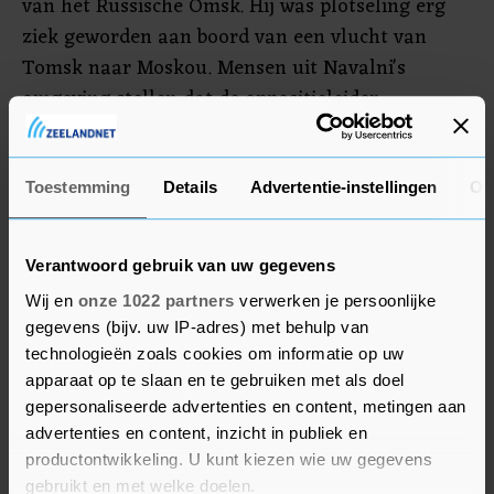
van het Russische Omsk. Hij was plotseling erg
ziek geworden aan boord van een vlucht van
Tomsk naar Moskou. Mensen uit Navalni's
omgeving stellen dat de oppositieleider
voorafgaand aan de vlucht thee had gedronken
die zou zijn vergiftigd. Na aandringen van zijn
familie, vrienden en westerse leiders werd
Toestemming
Details
Advertentie-instellingen
Ov
Navalni met een ambulancevlucht voor
behandeling overgebracht naar Duitsland.
Verantwoord gebruik van uw gegevens
Wij en
onze 1022 partners
verwerken je persoonlijke
gegevens (bijv. uw IP-adres) met behulp van
technologieën zoals cookies om informatie op uw
apparaat op te slaan en te gebruiken met als doel
gepersonaliseerde advertenties en content, metingen aan
advertenties en content, inzicht in publiek en
productontwikkeling. U kunt kiezen wie uw gegevens
gebruikt en met welke doelen.