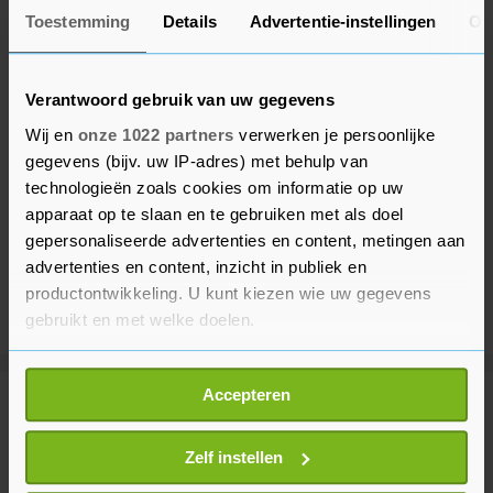
Toestemming
Details
Advertentie-instellingen
Ov
Verantwoord gebruik van uw gegevens
Wij en
onze 1022 partners
verwerken je persoonlijke
gegevens (bijv. uw IP-adres) met behulp van
technologieën zoals cookies om informatie op uw
apparaat op te slaan en te gebruiken met als doel
gepersonaliseerde advertenties en content, metingen aan
advertenties en content, inzicht in publiek en
productontwikkeling. U kunt kiezen wie uw gegevens
gebruikt en met welke doelen.
Als u het toestaat, willen we ook graag:
Accepteren
Informatie verzamelen over uw geografische
Meer uit Buitenland
locatie, die tot een paar meter nauwkeurig kan zijn
Uw apparaat identificeren door het actief te
Zelf instellen
scannen op specifieke eigenschappen (fingerprinting)
Speciale radar voor vliegveld