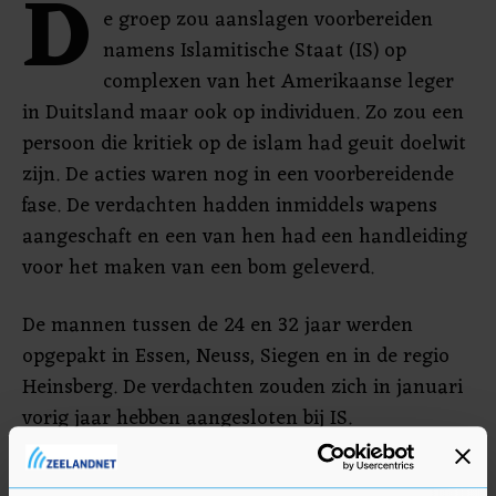
D
e groep zou aanslagen voorbereiden
namens Islamitische Staat (IS) op
complexen van het Amerikaanse leger
in Duitsland maar ook op individuen. Zo zou een
persoon die kritiek op de islam had geuit doelwit
zijn. De acties waren nog in een voorbereidende
fase. De verdachten hadden inmiddels wapens
aangeschaft en een van hen had een handleiding
voor het maken van een bom geleverd.
De mannen tussen de 24 en 32 jaar werden
opgepakt in Essen, Neuss, Siegen en in de regio
Heinsberg. De verdachten zouden zich in januari
vorig jaar hebben aangesloten bij IS.