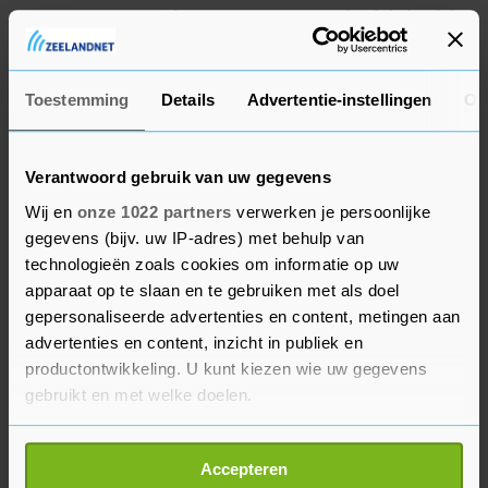
gestegen energiekosten. Het is niet duidelijk of de
stroomsubsidie onderdeel uitmaakt van die
plannen of dat die er bovenop komt.
Toestemming
Details
Advertentie-instellingen
Ov
Verantwoord gebruik van uw gegevens
Wij en
onze 1022 partners
verwerken je persoonlijke
gegevens (bijv. uw IP-adres) met behulp van
technologieën zoals cookies om informatie op uw
apparaat op te slaan en te gebruiken met als doel
gepersonaliseerde advertenties en content, metingen aan
advertenties en content, inzicht in publiek en
productontwikkeling. U kunt kiezen wie uw gegevens
gebruikt en met welke doelen.
Als u het toestaat, willen we ook graag:
Accepteren
Informatie verzamelen over uw geografische