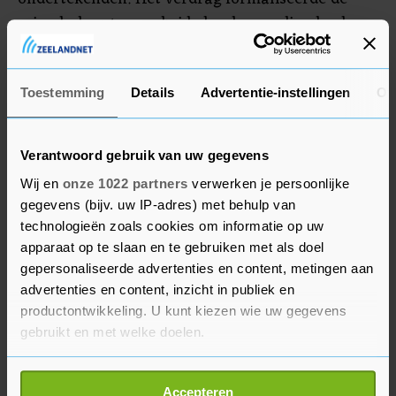
vriendschap tussen beide landen en diende als
bouwsteen voor meer Europese samenwerking.
Macron zei tijdens een ceremonie aan de
Toestemming
Details
Advertentie-instellingen
Ov
Sorbonne in Parijs dat Duitsland en Frankrijk
voor hem "twee zielen in één borst" waren. "Als
Verantwoord gebruik van uw gegevens
een Fransman over Duitsland praat, praat hij
Wij en
onze 1022 partners
verwerken je persoonlijke
over een deel van zichzelf", zei hij in
gegevens (bijv. uw IP-adres) met behulp van
aanwezigheid van meer dan dertig ministers van
technologieën zoals cookies om informatie op uw
beide regeringen en ongeveer 200
apparaat op te slaan en te gebruiken met als doel
parlementsleden.
gepersonaliseerde advertenties en content, metingen aan
advertenties en content, inzicht in publiek en
productontwikkeling. U kunt kiezen wie uw gegevens
Waterstofpijpleidingproject
gebruikt en met welke doelen.
Ook kondigde Macron aan dat Duitsland zich zal
Als u het toestaat, willen we ook graag:
aansluiten bij het Europese
Accepteren