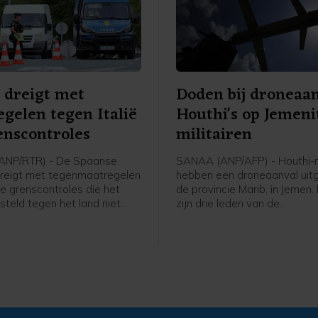
 dreigt met
Doden bij droneaa
gelen tegen Italië
Houthi's op Jemeni
nscontroles
militairen
ANP/RTR) - De Spaanse
SANAA (ANP/AFP) - Houthi-r
dreigt met tegenmaatregelen
hebben een droneaanval uitg
 de grenscontroles die het
de provincie Marib, in Jemen.
steld tegen het land niet
zijn drie leden van de
nde zondag opheft. Italië
regeringsstrijdkrachten ged
ze in nadat tienduizenden
een Jemenitische militaire b
 vorige week de Spaanse
persbureau AFP.
Ceuta binnenkwamen.