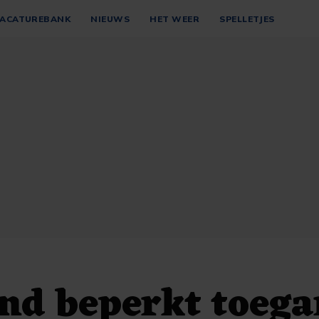
ACATUREBANK
NIEUWS
HET WEER
SPELLETJES
nd beperkt toeg