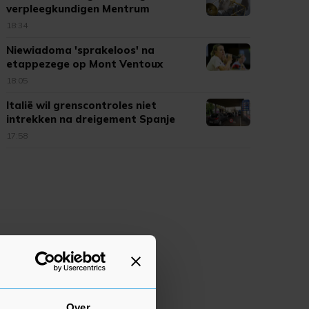
verpleegkundigen Mentrum
18:34
Niewiadoma 'sprakeloos' na
etappezege op Mont Ventoux
18:05
Italië wil grenscontroles niet
intrekken na dreigement Spanje
17:58
Over