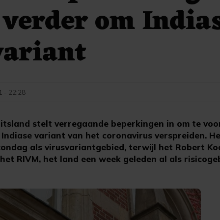
 verder om India
variant
1 - 22:28
itsland stelt verregaande beperkingen in om te vo
Indiase variant van het coronavirus verspreiden. H
zondag als virusvariantgebied, terwijl het Robert Koc
het RIVM, het land een week geleden al als risicoge