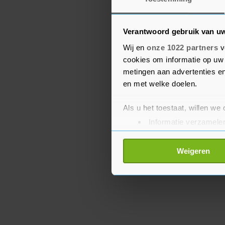
getroffen regio’s opvoer
Wereldgezondheidsorgan
Verantwoord gebruik van u
gemuteerde virusversie
Wij en
onze 1022 partners
v
besmettelijker.
cookies om informatie op uw 
metingen aan advertenties en
De Indiase variant is ac
en met welke doelen.
aangetroffen, meldde h
heeft het vliegverkeer me
Als u het toestaat, willen we
Informatie verzamelen
Uw apparaat identific
Lees meer over hoe uw perso
Weigeren
toestemming op elk moment wi
Met cookies werkt onze websi
ons cookiebeleid bekijken en 