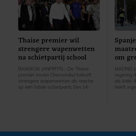
Thaise premier wil
Spanje
strengere wapenwetten
maatre
na schietpartij school
om gre
BANGKOK (ANP/RTR) - De Thaise
MADRID (
premier Anutin Charnvirakul belooft
regering 
strengere wapenwetten als reactie
als Italië
op een fatale schietpartij. Een 14-
heeft inge
jarige jongen schoot vrijdag twee van
voor kome
zijn grootouders dood en daarna vijf
stelde de
anderen op zijn school, voordat hij
migranten
zichzelf van het leven beroofde.
exclave 