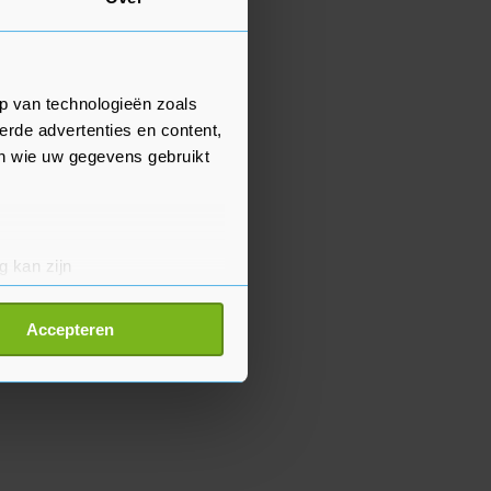
p van technologieën zoals
erde advertenties en content,
en wie uw gegevens gebruikt
g kan zijn
erprinting)
t
detailgedeelte
in. U kunt uw
Accepteren
p onze cookiepagina kun je