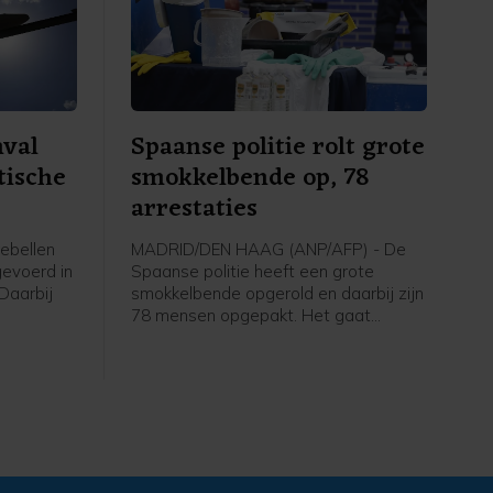
nval
Spaanse politie rolt grote
tische
smokkelbende op, 78
arrestaties
ebellen
MADRID/DEN HAAG (ANP/AFP) - De
evoerd in
Spaanse politie heeft een grote
 Daarbij
smokkelbende opgerold en daarbij zijn
78 mensen opgepakt. Het gaat
ood, meldt
volgens Europol om een van de
ron aan
grootste criminele netwerken die via
de westelijke Middellandse Zee drugs,
migranten, wapens en voortvluchtige
criminelen smokkelde.