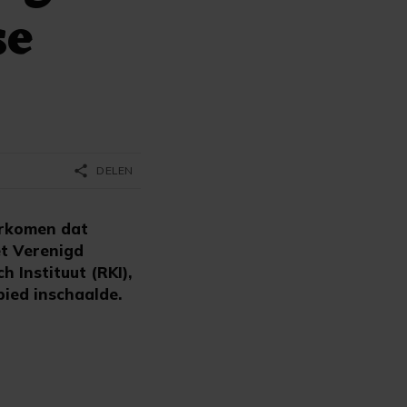
se
share
DELEN
orkomen dat
et Verenigd
h Instituut (RKI),
bied inschaalde.