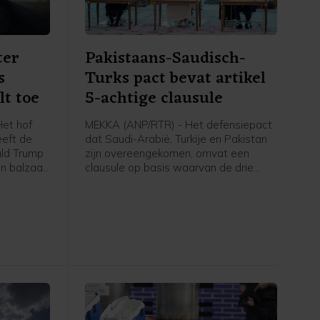
ter
Pakistaans-Saudisch-
s
Turks pact bevat artikel
lt toe
5-achtige clausule
et hof
MEKKA (ANP/RTR) - Het defensiepact
eeft de
dat Saudi-Arabië, Turkije en Pakistan
ald Trump
zijn overeengekomen, omvat een
n balzaal
clausule op basis waarvan de drie
order stil
landen elkaar verdedigen wanneer zij
dt pas
worden aangevallen. In een door
, om
Pakistan gedeelde gezamenlijke
zaak
verklaring staat dat "een aanval op
n het
een van de drie staten zal worden
gezien als een aanval tegen allen",
vergelijkbaar met artikel 5 van de
NAVO. Ook worden afspraken
gemaakt over intensievere
defensiesamenwerking.