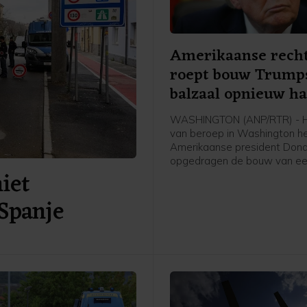
Amerikaanse rech
roept bouw Trump
balzaal opnieuw ha
WASHINGTON (ANP/RTR) - H
van beroep in Washington h
Amerikaanse president Don
opgedragen de bouw van ee
niet
aan het Witte Huis tot nader 
te leggen. De uitspraak wor
Spanje
over twee weken van kracht
Trump de tijd te gunnen de 
eventueel voor te leggen aa
Hooggerechtshof.