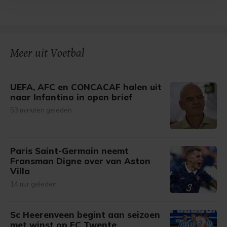
Met cookies werkt onze website beter en wordt jouw
bezoek makkelijker en persoonlijker. Op
onze cookiepagina kun je ons cookiebeleid bekijken en je
gemaakte keuze altijd wijzigen of intrekken.
Meer uit Voetbal
UEFA, AFC en CONCACAF halen uit
naar Infantino in open brief
53 minuten geleden
Paris Saint-Germain neemt
Fransman Digne over van Aston
Villa
14 uur geleden
Sc Heerenveen begint aan seizoen
met winst op FC Twente