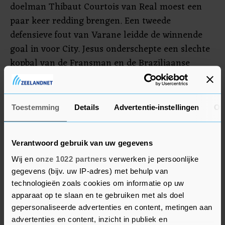
doelman Thibaut Courtois van Real moest een
paar keer redding brengen. Een tweede
defensieve fout van Varane leidde de winnende
goal in voor City. Jesus onderschepte een slechte
kopbal van de Fransman en de Braziliaanse
aanvaller mikte de bal secuur in het doel van de
Madrilenen: 2-1.
Toestemming
Details
Advertentie-instellingen
Ov
Kroos: "Je moet eerlijk zijn, City verdiende het
over twee wedstrijden gezien om de volgende
ronde te halen. Toch had ik het gevoel dat er
Verantwoord gebruik van uw gegevens
meer voor ons in zat."
Wij en
onze 1022 partners
verwerken je persoonlijke
gegevens (bijv. uw IP-adres) met behulp van
technologieën zoals cookies om informatie op uw
apparaat op te slaan en te gebruiken met als doel
gepersonaliseerde advertenties en content, metingen aan
advertenties en content, inzicht in publiek en