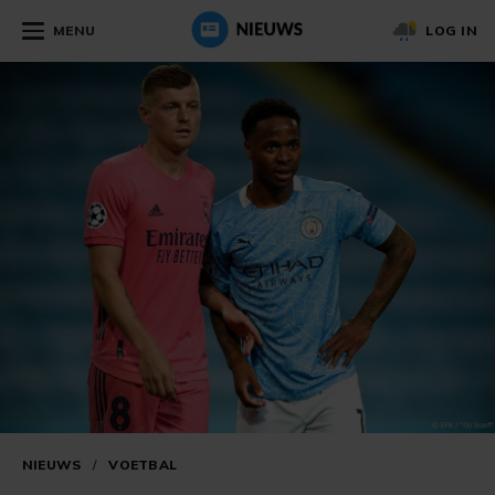
MENU
LOG IN
NIEUWS
/
VOETBAL