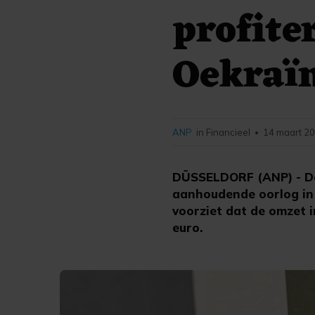
profite
Oekraï
ANP
in Financieel
14 maart 20
•
DÜSSELDORF (ANP) - De 
aanhoudende oorlog in 
voorziet dat de omzet i
euro.