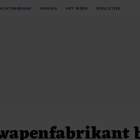
ACATUREBANK
NIEUWS
HET WEER
SPELLETJES
wapenfabrikant b