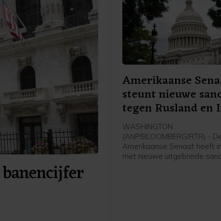
Amerikaanse Sena
steunt nieuwe sanc
tegen Rusland en 
WASHINGTON
(ANP/BLOOMBERG/RTR) - D
Amerikaanse Senaat heeft 
met nieuwe uitgebreide sanc
 banencijfer
tegen Rusland en Iran. De w
ook nog door het Huis van
Afgevaardigden worden aa
voordat die definitief in werk
Die behandeling kan mogelij
maand al plaatsvinden.