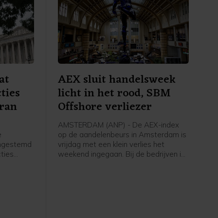
at
AEX sluit handelsweek
ties
licht in het rood, SBM
Iran
Offshore verliezer
AMSTERDAM (ANP) - De AEX-index
e
op de aandelenbeurs in Amsterdam is
ingestemd
vrijdag met een klein verlies het
ties
weekend ingegaan. Bij de bedrijven in
et moet
de hoofdgraadmeter was maritiem
oliedienstverlener SBM Offshore een
ngenomen
negatieve uitschieter, na een dag
ing treedt.
eerder nog uitblinker te zijn geweest
k volgende
door sterke cijfers en verwachtingen.
Verder ging de aandacht van