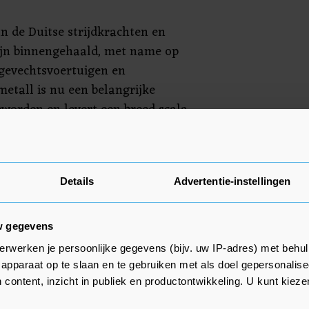
an de Duitse strijdkrachten en
ijn binnengehaald, met name op
 gevechtsvoertuigen en
etall is nu een belangrijke
worden en levert een breed scala
r tactische voertuigen, munitie
n mobiele veldhospitalen", staat
Details
Advertentie-instellingen
 dankbaar te zijn om een
n bij het versterken van Duitsland
w gegevens
beter kan verdedigen. "We sparen
erwerken je persoonlijke gegevens (bijv. uw IP-adres) met behul
deze taak van nationaal belang
apparaat op te slaan en te gebruiken met als doel gepersonalise
eren massaal, bouwen nieuwe
 content, inzicht in publiek en productontwikkeling. U kunt kiez
s personeelsbestand aanzienlijk