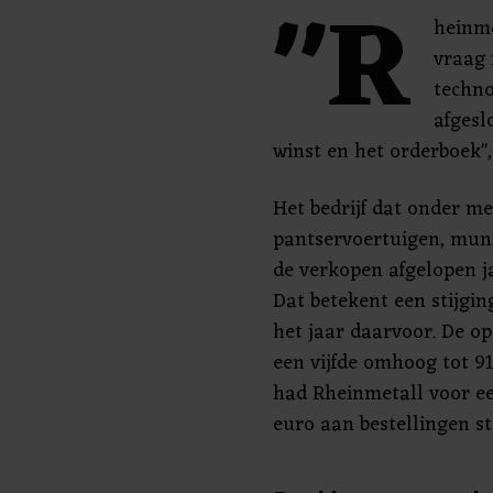
"R
heinme
vraag 
techno
afgesl
winst en het orderboek",
Het bedrijf dat onder m
pantservoertuigen, munit
de verkopen afgelopen ja
Dat betekent een stijgi
het jaar daarvoor. De op
een vijfde omhoog tot 91
had Rheinmetall voor ee
euro aan bestellingen s