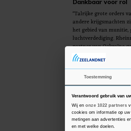
Dankbaar voor rol
"Talrijke grote orders v
andere krijgsmachten z
het gebied van munitie,
luchtverdediging. Rheinm
partner van Oekraïne ge
aan producten, waaronde
voor luchtafweertanks e
in een verklaring.
Toestemming
Rheinmetall zegt verder
belangrijke rol te spele
Verantwoord gebruik van u
zodat het land zichzelf 
Wij en
onze 1022 partners
v
kosten noch moeite om 
cookies om informatie op uw 
te vervullen. We invest
metingen aan advertenties en
fabrieken en breiden on
en met welke doelen.