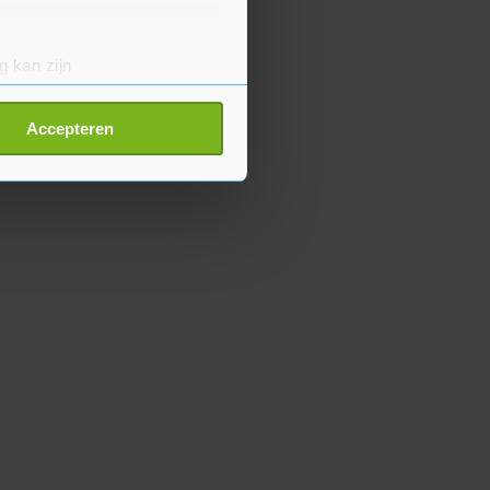
g kan zijn
erprinting)
t
detailgedeelte
in. U kunt uw
Accepteren
p onze cookiepagina kun je