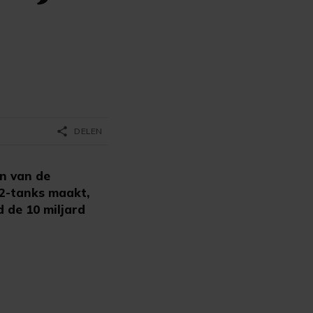
share
DELEN
en van de
 2-tanks maakt,
d de 10 miljard