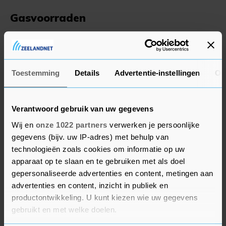
Gasvoorraden
De Europese landen voeren een race tegen de
klok om de gasvoorraden voor de winter bij te
vullen. Inmiddels zit de gasopslag voor 72
Toestemming
Details
Advertentie-instellingen
Ov
procent vol. Dat is iets meer dan het gemiddelde
opslagniveau van 70 procent in de afgelopen vijf
jaar. De Europese landen importeren onder
Verantwoord gebruik van uw gegevens
andere veel meer vloeibaar gemaakt aardgas
Wij en
onze 1022 partners
verwerken je persoonlijke
(lng) om de afgeknepen Russische gasleveringen
gegevens (bijv. uw IP-adres) met behulp van
op te vangen.
technologieën zoals cookies om informatie op uw
apparaat op te slaan en te gebruiken met als doel
Het Russische staatsgasbedrijf Gazprom
gepersonaliseerde advertenties en content, metingen aan
advertenties en content, inzicht in publiek en
schroefde in juli de leveringen aan Duitsland via
productontwikkeling. U kunt kiezen wie uw gegevens
de pijpleiding Nord Stream 1 terug naar 20
gebruikt en met welke doelen.
procent van de capaciteit. Dat komt volgens het