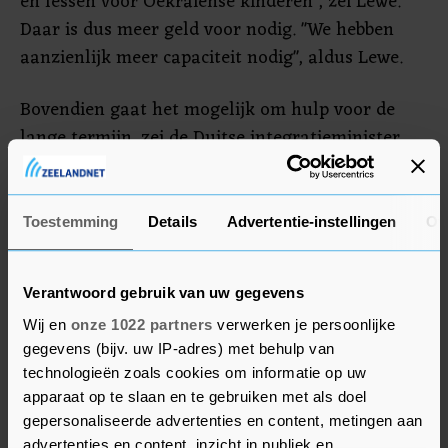
en lessen voor Oekraïense kinderen", zei Lewe.
Daar is dus meer geld voor nodig. "We hebben
aanzienlijk meer capaciteit nodig", aldus Lewe.
Bovendien gaat het mogelijk om hulp voor de
lange termijn, zei de Duitse integratieminister
Reem Alabali-Radovan, die ook bij de top
aanwezig was. "Veel vluchtelingen willen zo snel
mogelijk terug naar huis, maar wanneer dat
Toestemming
Details
Advertentie-instellingen
Ov
mogelijk is, is onzeker", zei ze. "Daarom moeten
we perspectieven en participatie in ons land
Verantwoord gebruik van uw gegevens
creëren voor de mensen die hierheen zijn
Wij en
onze 1022 partners
verwerken je persoonlijke
gevlucht."
gegevens (bijv. uw IP-adres) met behulp van
technologieën zoals cookies om informatie op uw
apparaat op te slaan en te gebruiken met als doel
gepersonaliseerde advertenties en content, metingen aan
advertenties en content, inzicht in publiek en