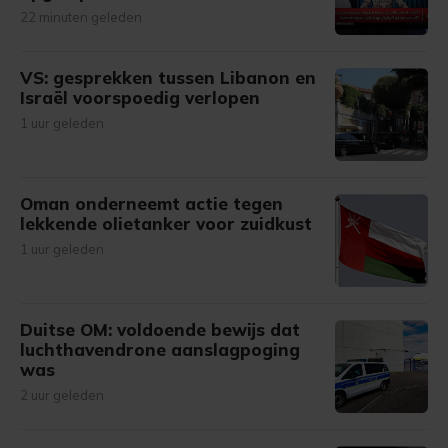
22 minuten geleden
VS: gesprekken tussen Libanon en
Israël voorspoedig verlopen
1 uur geleden
Oman onderneemt actie tegen
lekkende olietanker voor zuidkust
1 uur geleden
Duitse OM: voldoende bewijs dat
luchthavendrone aanslagpoging
was
2 uur geleden