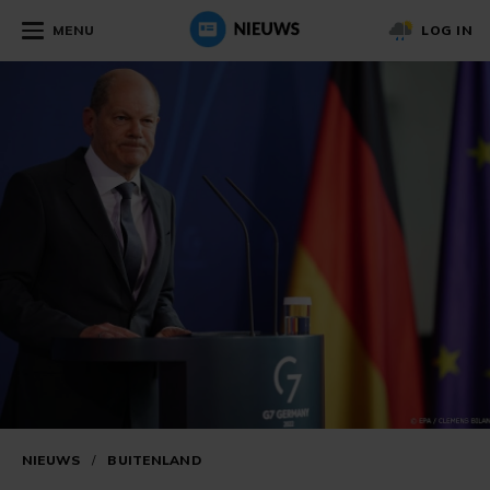
MENU
LOG IN
NIEUWS
/
BUITENLAND