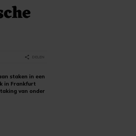
sche
share
DELEN
an staken in een
k in Frankfurt
staking van onder