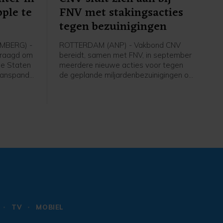
ple te
FNV met stakingsacties
tegen bezuinigingen
MBERG) -
ROTTERDAM (ANP) - Vakbond CNV
vraagd om
bereidt, samen met FNV, in september
de Staten
meerdere nieuwe acties voor tegen
 aanspande
de geplande miljardenbezuinigingen op
rdt door
de sociale zekerheid. De
telen van
vakbondsleden van CNV bij de
ens.
vervoersbedrijven in Amsterdam
gingen
(GVB) en Rotterdam (RET) krijgen
eerder met
donderdag een oproep om mee te
doen aan de landelijke staking op 9
 assistent
september, die vorige week al door
FNV is aangekondigd.
Havenmedewerkers kregen eerder
deze week al een oproep van CNV om
op vrijdag 4 september het werk neer
te leggen.
TV
MOBIEL