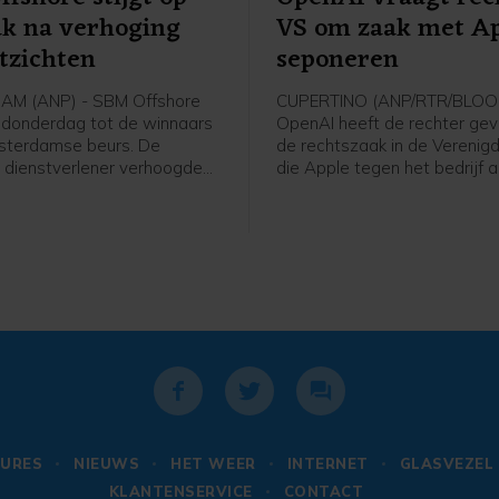
k na verhoging
VS om zaak met Ap
tzichten
seponeren
M (ANP) - SBM Offshore
CUPERTINO (ANP/RTR/BLOO
donderdag tot de winnaars
OpenAI heeft de rechter ge
sterdamse beurs. De
de rechtszaak in de Verenig
 dienstverlener verhoogde
die Apple tegen het bedrijf
htingen voor het hele jaar,
te seponeren. Het bedrijf wo
rke eerste jaarhelft waarin
Apple beschuldigd van het s
jf de omzet zag verdubbelen.
vertrouwelijke bedrijfsgegev
ale orderportefeuille liep
OpenAI noemt die beschuldi
. Het aandeel werd ruim 7
ongegrond. OpenAI werkte 
oger gezet.
Apple samen aan Siri, door
technologie voor de digitale
van Apple te leveren.
URES
NIEUWS
HET WEER
INTERNET
GLASVEZEL
KLANTENSERVICE
CONTACT