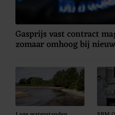
Gasprijs vast contract ma
zomaar omhoog bij nieuw
Lage waterstanden
SBM Of