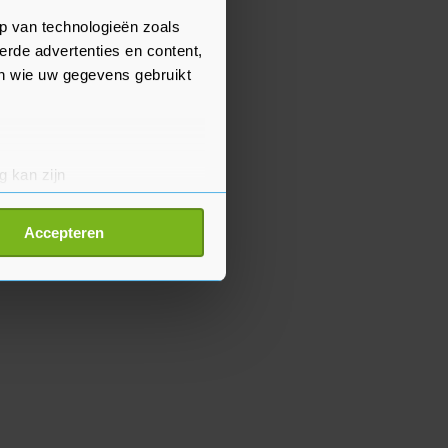
p van technologieën zoals
erde advertenties en content,
en wie uw gegevens gebruikt
g kan zijn
erprinting)
t
detailgedeelte
in. U kunt uw
Accepteren
p onze cookiepagina kun je