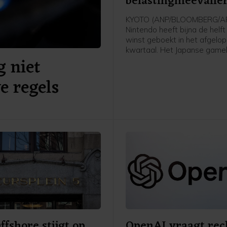
belastingmeevalle
KYOTO (ANP/BLOOMBERG/AF
Nintendo heeft bijna de helf
winst geboekt in het afgelo
kwartaal. Het Japanse gameb
g niet
kende een meevaller door e
teruggave van invoerrechten
e regels
Verenigde Staten. Daarnaas
profiteerde het bedrijf van d
opbrengsten van twee nieuw
voor zijn populaire Switch 2,
nieuwste spelcomputer van 
fshore stijgt op
OpenAI vraagt rec