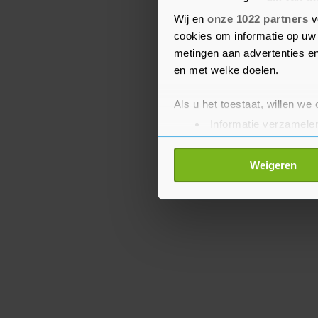
gebracht met landelijke
Wij en
onze 1022 partners
v
grote verstoringen van h
cookies om informatie op uw 
internationale treinen 
metingen aan advertenties en
en met welke doelen.
Als u het toestaat, willen we
Informatie verzamelen
Uw apparaat identific
Lees meer over hoe uw perso
Weigeren
toestemming op elk moment wi
Met cookies werkt onze websi
ons cookiebeleid bekijken en 