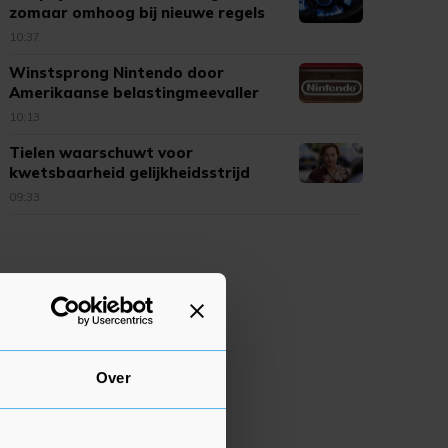
zomaar omhoog bij nieuwe regels
10:37
Winstsprong Nintendo door
Amerikaanse belastingmeevaller
10:13
Tielen waarschuwt voor
kwetsbaarheid gelijkheidsstrijd
09:33
Over