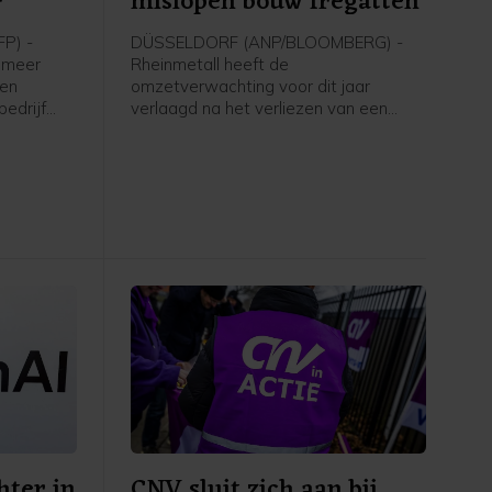
r
mislopen bouw fregatten
P) -
DÜSSELDORF (ANP/BLOOMBERG) -
t meer
Rheinmetall heeft de
pen
omzetverwachting voor dit jaar
edrijf
verlaagd na het verliezen van een
en
contract voor de bouw van
 door de
marineschepen. Het grootste
t
defensiebedrijf van Duitsland zou zes
e
fregatten bouwen met een totale
e spellen
waarde van meer dan 10 miljard euro,
 de
maar de Duitse regering heeft de
het merk.
bestelling in juni ingetrokken.
hter in
CNV sluit zich aan bij