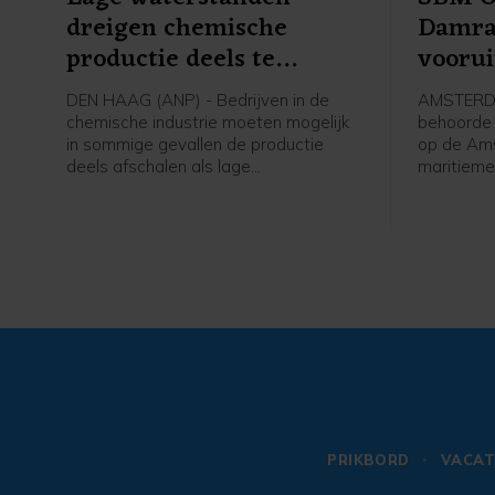
dreigen chemische
Damra
productie deels te
voorui
beperken
DEN HAAG (ANP) - Bedrijven in de
AMSTERDA
chemische industrie moeten mogelijk
behoorde 
in sommige gevallen de productie
op de Am
deels afschalen als lage
maritieme
waterstanden langdurig aanhouden en
de verwac
er niet genoeg vervangende
na een ste
transportcapaciteit beschikbaar is.
het bedri
Dat laat een woordvoerster van de
Ook de tot
Koninklijke Vereniging van de
verder op
Nederlandse Chemische Industrie
procent h
(VNCI) weten.
PRIKBORD
VACAT