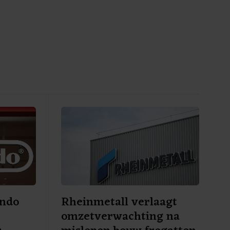
endo
Rheinmetall verlaagt
omzetverwachting na