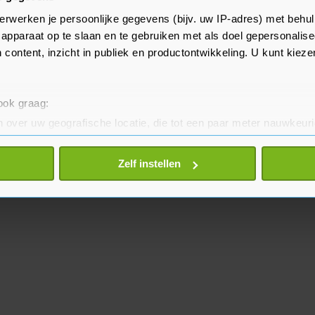
 stakingen. Daardoor waren er
erwerken je persoonlijke gegevens (bijv. uw IP-adres) met behul
et Duitse treinverkeer, net als bij
apparaat op te slaan en te gebruiken met als doel gepersonalise
vanuit Nederland naar Duitsland.
 content, inzicht in publiek en productontwikkeling. U kunt kiez
 ook graag:
 over uw geografische locatie, die tot een paar meter nauwkeuri
eren door het actief te scannen op specifieke eigenschappen (fing
onlijke gegevens worden verwerkt en stel uw voorkeuren in he
Zelf instellen
jzigen of intrekken in de Cookieverklaring.
te beter en wordt jouw bezoek makkelijker en persoonlijker. O
je gemaakte keuze altijd wijzigen of intrekken.