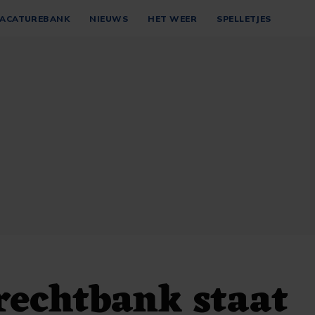
ACATUREBANK
NIEUWS
HET WEER
SPELLETJES
rechtbank staat