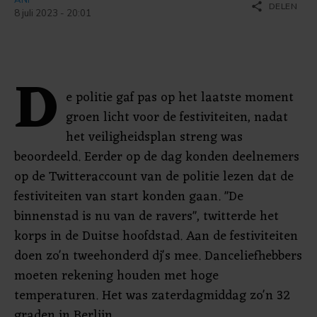
share
DELEN
8 juli 2023 - 20:01
D
e politie gaf pas op het laatste moment
groen licht voor de festiviteiten, nadat
het veiligheidsplan streng was
beoordeeld. Eerder op de dag konden deelnemers
op de Twitteraccount van de politie lezen dat de
festiviteiten van start konden gaan. "De
binnenstad is nu van de ravers", twitterde het
korps in de Duitse hoofdstad. Aan de festiviteiten
doen zo'n tweehonderd dj's mee. Danceliefhebbers
moeten rekening houden met hoge
temperaturen. Het was zaterdagmiddag zo'n 32
graden in Berlijn.