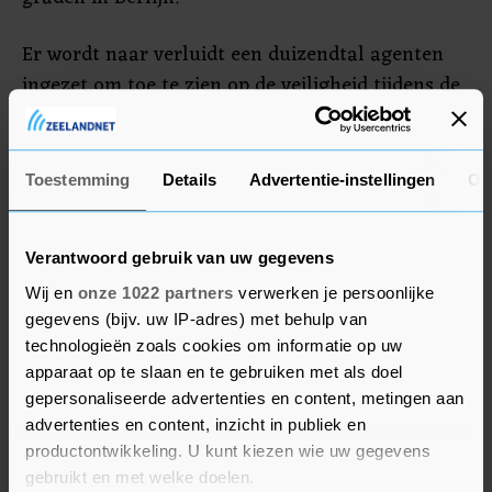
Er wordt naar verluidt een duizendtal agenten
ingezet om toe te zien op de veiligheid tijdens de
parade. Die wordt gezien als spirituele opvolger
van de Love Parade. Aan dat jaarlijkse festival
kwam in 2010 een abrupt einde door de dood van
Toestemming
Details
Advertentie-instellingen
Ov
21 mensen in Duisburg. Slachtoffers werden toen
doodgedrukt in de massa.
Verantwoord gebruik van uw gegevens
Wij en
onze 1022 partners
verwerken je persoonlijke
gegevens (bijv. uw IP-adres) met behulp van
technologieën zoals cookies om informatie op uw
apparaat op te slaan en te gebruiken met als doel
gepersonaliseerde advertenties en content, metingen aan
advertenties en content, inzicht in publiek en
productontwikkeling. U kunt kiezen wie uw gegevens
gebruikt en met welke doelen.