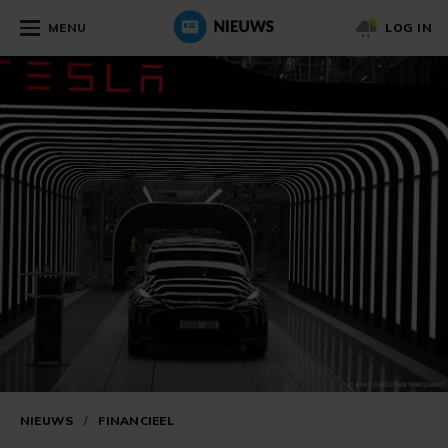
MENU
LOG IN
NIEUWS
/
FINANCIEEL