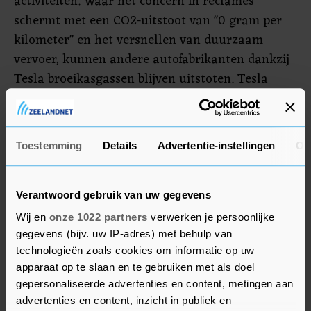
activiteiten. Waar het concern in reclames
schermt met een CO2-uitstoot van "0 gram per
kilometer" en het versnellen van duurzaam
vervoer, kunnen andere autofabrikanten dankzij
Tesla broeikasgassen blijven uitstoten. Tesla
verdient namelijk veel geld met de verkoop van
emissierechten, die het krijgt voor zijn eigen
duurzaamheid, aan fossiele branchegenoten. De
Toestemming
Details
Advertentie-instellingen
Ov
consumentenclub klaagt dat Tesla mensen die
een auto van het merk kopen daar pas op pagina
30 van een online verkrijgbaar Engelstalig
Verantwoord gebruik van uw gegevens
milieurapport informatie over kunnen vinden.
Wij en
onze 1022 partners
verwerken je persoonlijke
gegevens (bijv. uw IP-adres) met behulp van
technologieën zoals cookies om informatie op uw
apparaat op te slaan en te gebruiken met als doel
gepersonaliseerde advertenties en content, metingen aan
advertenties en content, inzicht in publiek en