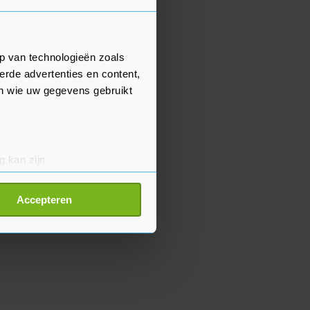
p van technologieën zoals
erde advertenties en content,
en wie uw gegevens gebruikt
g kan zijn
erprinting)
t
detailgedeelte
in. U kunt uw
Accepteren
p onze cookiepagina kun je