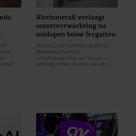
endo
Rheinmetall verlaagt
omzetverwachting na
r
mislopen bouw fregatten
P) -
DÜSSELDORF (ANP/BLOOMBERG) -
t meer
Rheinmetall heeft de
pen
omzetverwachting voor dit jaar
edrijf
verlaagd na het verliezen van een
en
contract voor de bouw van
 door de
marineschepen. Het grootste
t
defensiebedrijf van Duitsland zou zes
e
fregatten bouwen met een totale
e spellen
waarde van meer dan 10 miljard euro,
 de
maar de Duitse regering heeft de
het merk.
bestelling in juni ingetrokken.