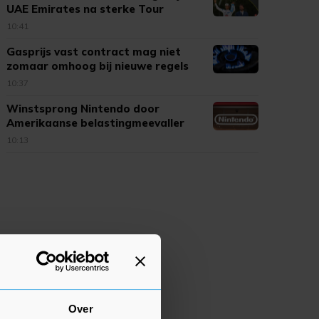
UAE Emirates na sterke Tour
10:41
Gasprijs vast contract mag niet
zomaar omhoog bij nieuwe regels
10:37
Winstsprong Nintendo door
Amerikaanse belastingmeevaller
10:13
Over