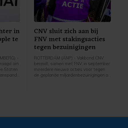
hter in
CNV sluit zich aan bij
ple te
FNV met stakingsacties
tegen bezuinigingen
MBERG) -
ROTTERDAM (ANP) - Vakbond CNV
vraagd om
bereidt, samen met FNV, in september
de Staten
meerdere nieuwe acties voor tegen
 aanspande
de geplande miljardenbezuinigingen op
rdt door
de sociale zekerheid. De
telen van
vakbondsleden van CNV bij de
ens.
vervoersbedrijven in Amsterdam
gingen
(GVB) en Rotterdam (RET) krijgen
eerder met
donderdag een oproep om mee te
doen aan de landelijke staking op 9
 assistent
september, die vorige week al door
FNV is aangekondigd.
Havenmedewerkers kregen eerder