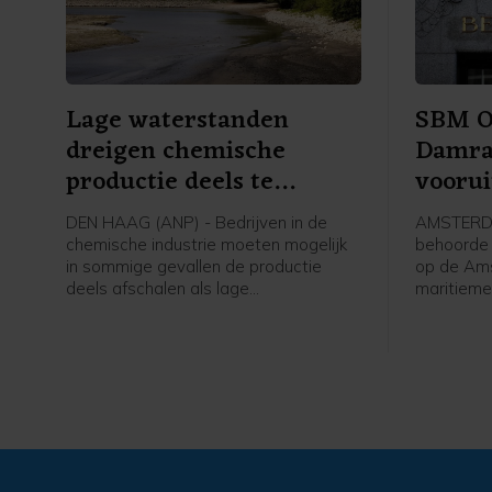
Lage waterstanden
SBM Of
dreigen chemische
Damra
productie deels te
voorui
beperken
DEN HAAG (ANP) - Bedrijven in de
AMSTERDA
chemische industrie moeten mogelijk
behoorde 
in sommige gevallen de productie
op de Am
deels afschalen als lage
maritieme
waterstanden langdurig aanhouden en
de verwac
er niet genoeg vervangende
na een ste
transportcapaciteit beschikbaar is.
het bedri
Dat laat een woordvoerster van de
Ook de tot
Koninklijke Vereniging van de
verder op
Nederlandse Chemische Industrie
procent h
(VNCI) weten.