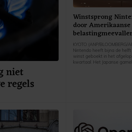
Winstsprong Nint
door Amerikaanse
belastingmeevalle
KYOTO (ANP/BLOOMBERG/AF
Nintendo heeft bijna de helf
winst geboekt in het afgelo
kwartaal. Het Japanse gameb
g niet
kende een meevaller door e
teruggave van invoerrechten
e regels
Verenigde Staten. Daarnaas
profiteerde het bedrijf van d
opbrengsten van twee nieuw
voor zijn populaire Switch 2,
nieuwste spelcomputer van 