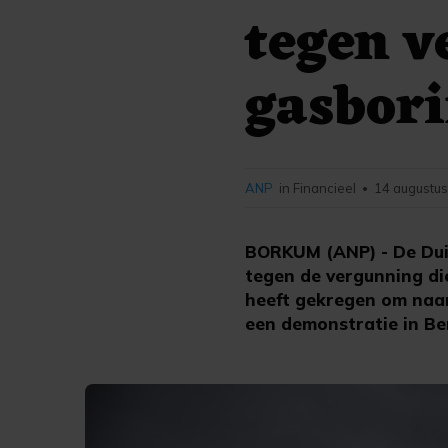
tegen 
gasbor
ANP
in Financieel
14 augustus
•
BORKUM (ANP) - De Duit
tegen de vergunning di
heeft gekregen om naar
een demonstratie in Ber