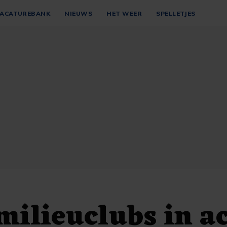
ACATUREBANK
NIEUWS
HET WEER
SPELLETJES
milieuclubs in ac