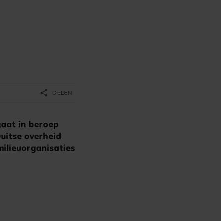
share
DELEN
gaat in beroep
uitse overheid
milieuorganisaties