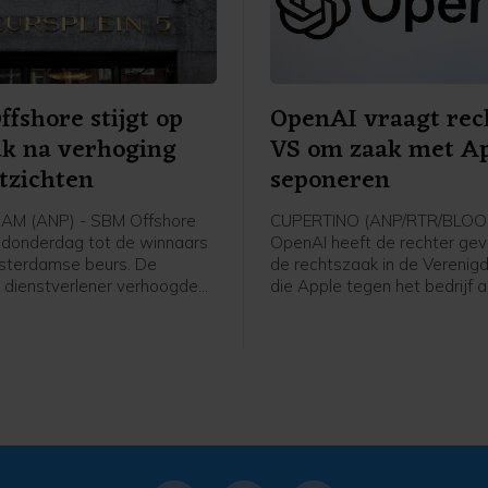
fshore stijgt op
OpenAI vraagt rec
k na verhoging
VS om zaak met Ap
tzichten
seponeren
M (ANP) - SBM Offshore
CUPERTINO (ANP/RTR/BLOO
donderdag tot de winnaars
OpenAI heeft de rechter ge
sterdamse beurs. De
de rechtszaak in de Verenig
 dienstverlener verhoogde
die Apple tegen het bedrijf
htingen voor het hele jaar,
te seponeren. Het bedrijf wo
rke eerste jaarhelft waarin
Apple beschuldigd van het s
jf de omzet zag verdubbelen.
vertrouwelijke bedrijfsgegev
ale orderportefeuille liep
OpenAI noemt die beschuldi
. Het aandeel werd ruim 7
ongegrond. OpenAI werkte 
oger gezet.
Apple samen aan Siri, door
technologie voor de digitale
van Apple te leveren.