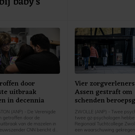
bij baby's
publiceerde.
roffen door
Vier zorgverleners
te uitbraak
Assen gestraft om
n in decennia
schenden beroeps
ON (ANP) - De Verenigde
ZWOLLE (ANP) - Twee psych
n getroffen door de
twee gz-psychologen hebbe
uitbraak van de mazelen in
Regionaal Tuchtcollege Zwol
Nieuwszender CNN bericht dat
een waarschuwing gekrege