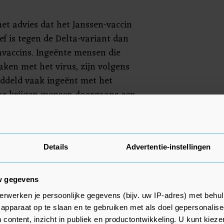
het advies dat het Janssen-vaccin
ef is tegen de Delta-variant dan
vaccins. Ingeënte mensen die
aken met het virus, zijn volgens
ddeld vaak ingeënt met het
ar krijgen mensen doorgaans een
 veel andere vaccins twee keer
 experts die de autoriteiten
Details
Advertentie-instellingen
egebruik. De overheid moet die
overnemen.
w gegevens
erwerken je persoonlijke gegevens (bijv. uw IP-adres) met behul
apparaat op te slaan en te gebruiken met als doel gepersonalise
 content, inzicht in publiek en productontwikkeling. U kunt kiez