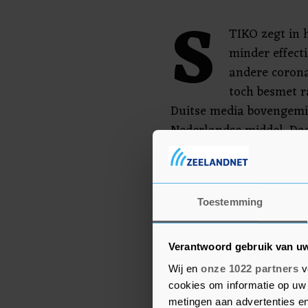
S
TIKO zegt in 
minder effecti
andere corona
toch besmet r
Duitse media bovengemi
Nederlandse middel. Da
enkele prik mee, terwijl
worden toegediend.
De commissie bestaat uit
Toestemming
adviseren over vaccinati
aanbevelingen nog wel 
Verantwoord gebruik van u
Wij en
onze 1022 partners
v
cookies om informatie op uw 
metingen aan advertenties en