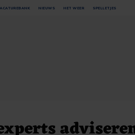
ACATUREBANK
NIEUWS
HET WEER
SPELLETJES
experts advisere