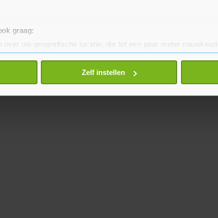
 ook graag:
 over uw geografische locatie, die tot een paar meter nauwkeuri
eren door het actief te scannen op specifieke eigenschappen (fing
onlijke gegevens worden verwerkt en stel uw voorkeuren in he
Zelf instellen
jzigen of intrekken in de Cookieverklaring.
te beter en wordt jouw bezoek makkelijker en persoonlijker. O
je gemaakte keuze altijd wijzigen of intrekken.