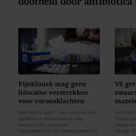
doofheid door antibiotica 
Pijnkliniek mag geen
VS get
lidocaïne verstrekken
zwaars
voor coronaklachten
mazele
DEN HAAG (ANP) - Een commerciële
WASHINGT
pijnkliniek in Velsen-Noord mag
Staten zij
mensen met chronische
zwaarste 
coronaklachten niet zomaar meer het
35 jaar. 