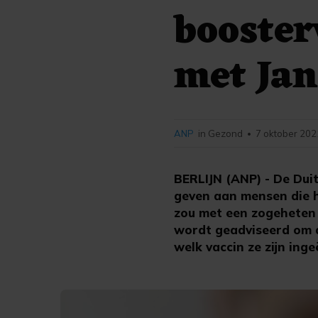
booster
met Jan
ANP
in Gezond
7 oktober 202
•
BERLIJN (ANP) - De Dui
geven aan mensen die 
zou met een zogeheten 
wordt geadviseerd om a
welk vaccin ze zijn inge