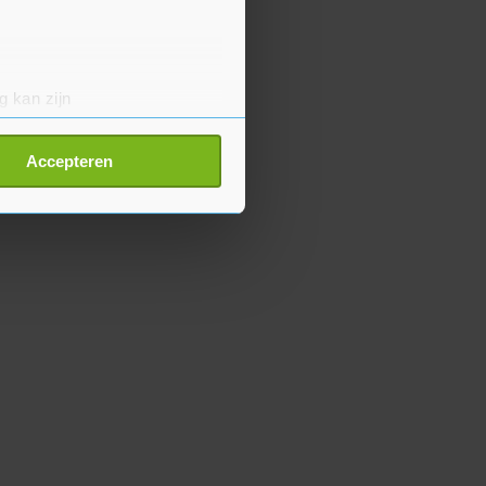
g kan zijn
erprinting)
t
detailgedeelte
in. U kunt uw
Accepteren
p onze cookiepagina kun je