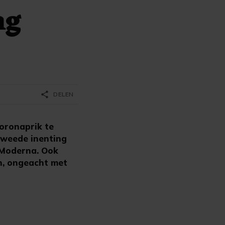
ng
share
DELEN
coronaprik te
tweede inenting
 Moderna. Ook
n, ongeacht met