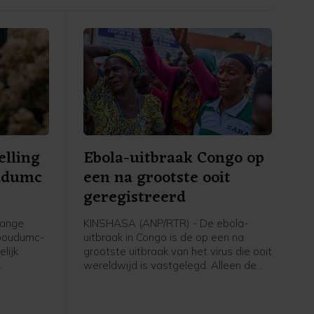
elling
Ebola-uitbraak Congo op
udumc
een na grootste ooit
geregistreerd
lange
KINSHASA (ANP/RTR) - De ebola-
dboudumc-
uitbraak in Congo is de op een na
lijk
grootste uitbraak van het virus die ooit
wereldwijd is vastgelegd. Alleen de
. Dat
epidemie van 2014-2016 in West-
team in
Afrika was omvangrijker.
is vrijdag