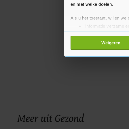
en met welke doelen.
Als u het toestaat, willen we
Informatie verzamelen
Uw apparaat identific
Lees meer over hoe uw perso
Weigeren
toestemming op elk moment wi
Met cookies werkt onze websi
ons cookiebeleid bekijken en 
Meer uit Gezond