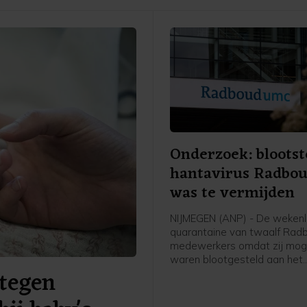
Onderzoek: blootst
hantavirus Radbo
was te vermijden
NIJMEGEN (ANP) - De weken
quarantaine van twaalf Ra
medewerkers omdat zij moge
waren blootgesteld aan het
tegen
hantavirus, was vermijdbaar
concludeert een onderzoeks
een rapport dat het ziekenhu