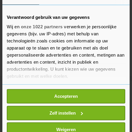
Verantwoord gebruik van uw gegevens
Wij en
onze 1022 partners
verwerken je persoonlijke
gegevens (bijv. uw IP-adres) met behulp van
technologieën zoals cookies om informatie op uw
apparaat op te slaan en te gebruiken met als doel
gepersonaliseerde advertenties en content, metingen aan
advertenties en content, inzicht in publiek en
productontwikkeling. U kunt kiezen wie uw gegevens
gebruikt en met welke doelen.
Als u het toestaat, willen we ook graag:
Meer uit Financieel
Accepteren
Informatie verzamelen over uw geografische
locatie, die tot een paar meter nauwkeurig kan zijn
Wall Street sluit hoger na
Uw apparaat identificeren door het actief te
Zelf instellen
banencijfer VS, Airbnb uitblinker
scannen op specifieke eigenschappen (fingerprinting)
9 uur geleden
Lees meer over hoe uw persoonlijke gegevens worden
Weigeren