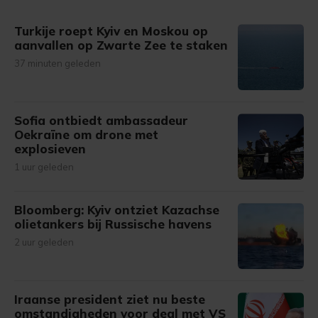
gemaakte keuze altijd wijzigen of intrekken.
Turkije roept Kyiv en Moskou op
aanvallen op Zwarte Zee te staken
37 minuten geleden
Sofia ontbiedt ambassadeur
Oekraïne om drone met
explosieven
1 uur geleden
Bloomberg: Kyiv ontziet Kazachse
olietankers bij Russische havens
2 uur geleden
Iraanse president ziet nu beste
omstandigheden voor deal met VS