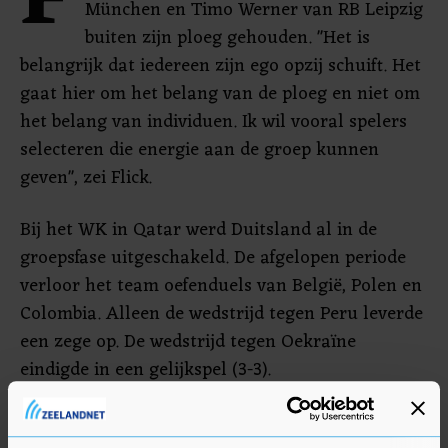
F
München en Timo Werner van RB Leipzig
buiten zijn ploeg gehouden. "Het is
belangrijk dat iedereen zijn ego opzij schuift. Het
gaat hier om het belang van de ploeg en niet om
het belang van individuen. Ik wil vooral spelers
selecteren die energie aan de groep kunnen
geven", zei Flick.
Bij het WK in Qatar werd Duitsland al in de
groepsfase uitgeschakeld. De afgelopen periode
verloor het team oefenduels van België, Polen en
Colombia. Alleen de wedstrijd tegen Peru leverde
een zege op. De wedstrijd tegen Oekraïne
eindigde in een gelijkspel (3-3).