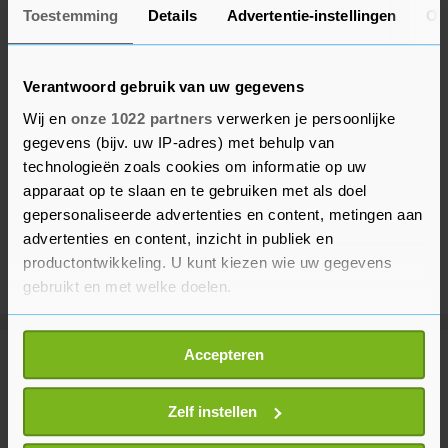
Toestemming
Details
Advertentie-instellingen
Ov
Verantwoord gebruik van uw gegevens
Wij en
onze 1022 partners
verwerken je persoonlijke
gegevens (bijv. uw IP-adres) met behulp van
technologieën zoals cookies om informatie op uw
apparaat op te slaan en te gebruiken met als doel
gepersonaliseerde advertenties en content, metingen aan
advertenties en content, inzicht in publiek en
productontwikkeling. U kunt kiezen wie uw gegevens
gebruikt en met welke doelen.
Als u het toestaat, willen we ook graag:
Accepteren
Informatie verzamelen over uw geografische
Meer uit Voetbal
locatie, die tot een paar meter nauwkeurig kan zijn
Uw apparaat identificeren door het actief te
Zelf instellen
Van Bommel vindt het 'een eer'
scannen op specifieke eigenschappen (fingerprinting)