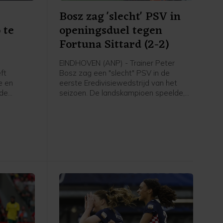
Bosz zag 'slecht' PSV in
 te
openingsduel tegen
Fortuna Sittard (2-2)
EINDHOVEN (ANP) - Trainer Peter
ft
Bosz zag een "slecht" PSV in de
e en
eerste Eredivisiewedstrijd van het
 de
seizoen. De landskampioen speelde,
nni
mede door een laat doelpunt van de
roordeeld.
bezoekers, thuis met 2-2 gelijk tegen
gingen om
Fortuna Sittard.
te vechten
ten
elegd in