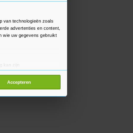
p van technologieën zoals
erde advertenties en content,
en wie uw gegevens gebruikt
g kan zijn
erprinting)
t
detailgedeelte
in. U kunt uw
Accepteren
p onze cookiepagina kun je