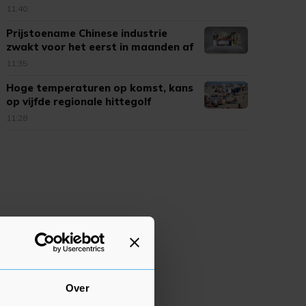
11:40
Prijstoename Chinese industrie
zwakt voor het eerst in maanden af
11:35
Hoge temperaturen op komst, kans
op vijfde regionale hittegolf
11:28
Over