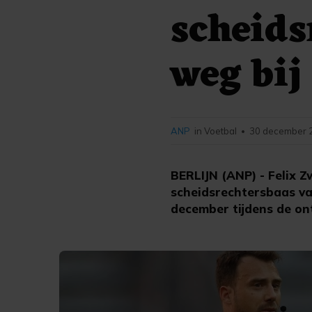
scheids
weg bi
ANP
in Voetbal
30 december 2
•
BERLIJN (ANP) - Felix 
scheidsrechtersbaas va
december tijdens de o