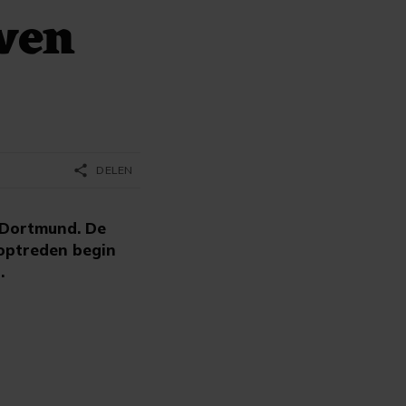
ven
share
DELEN
a Dortmund. De
 optreden begin
.