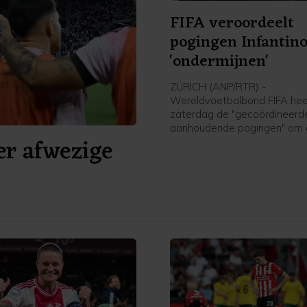
FIFA veroordeelt
pogingen Infantino
'ondermijnen'
ZÜRICH (ANP/RTR) -
Wereldvoetbalbond FIFA hee
zaterdag de "gecoördineerd
aanhoudende pogingen" om
er afwezige
organisatie en voorzitter Gia
Infantino te "ondermijnen" ve
De bond benadrukte dat po
Infantino's leiderschap aan 
volgens de procedures moe
verlopen zoals die zijn vastg
de statuten.