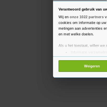
betrokkenheid altijd on
Verantwoord gebruik van u
Wij en
onze 1022 partners
v
Scheidsrechtersbaas Lut
cookies om informatie op uw 
donderdag in het tijdschr
metingen aan advertenties en
dat Zwayer voorlopig ge
en met welke doelen.
zei er niet bij hoelang d
Als u het toestaat, willen we
Informatie verzamelen
Uw apparaat identific
Lees meer over hoe uw perso
Weigeren
toestemming op elk moment wi
Met cookies werkt onze websi
ons cookiebeleid bekijken en 