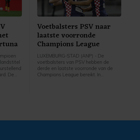
SV
Voetbalsters PSV naar
met
laatste voorronde
ortuna
Champions League
ampioen
LUXEMBURG-STAD (ANP) - De
landstitel
voetbalsters van PSV hebben de
urstellend
derde en laatste voorronde van de
ard. De
Champions League bereikt. In
 draaide
Luxemburg versloeg de ploeg van
een
trainer Kasper Kurland HJK Helsinki in
de tweede ronde met 3-1, dankzij drie
ichut
treffers van Liz Rijsbergen.
n de
e.