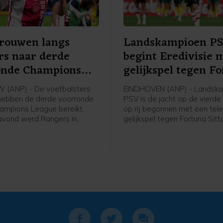
Vrouwen langs
Landskampioen P
rs naar derde
begint Eredivisie 
onde Champions
gelijkspel tegen F
e
(ANP) - De voetbalsters
EINDHOVEN (ANP) - Landsk
hebben de derde voorronde
PSV is de jacht op de vierde 
ampions League bereikt.
op rij begonnen met een tele
avond werd Rangers in
gelijkspel tegen Fortuna Sitt
 met 2-1 verslagen in de
ploeg van trainer Peter Bosz
 een mini-toernooi in de
in het eigen Philips Stadion 
orronde. In dat toernooitje
achterstand om in een 2-1-
woensdag, ook in Schotland,
voorsprong, maar Edouard M
an het Deense Brøndby.
bracht de ploeg uit Sittard i
blessuretijd op gelijke hoogt