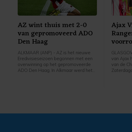
AZ wint thuis met 2-0
Ajax 
van gepromoveerd ADO
Range
Den Haag
voorr
Leagu
ALKMAAR (ANP) - AZ is het nieuwe
GLASGOW 
Eredivisieseizoen begonnen met een
van Ajax 
overwinning op het gepromoveerde
van de Ch
ADO Den Haag. In Alkmaar werd het
Zaterdag
zaterdagavond 2-0 voor de winnaar
Schotland
van de KNVB Beker en de Johan Cruijff
finale van
Schaal.
tweede vo
won Ajax 
met 2-0 v