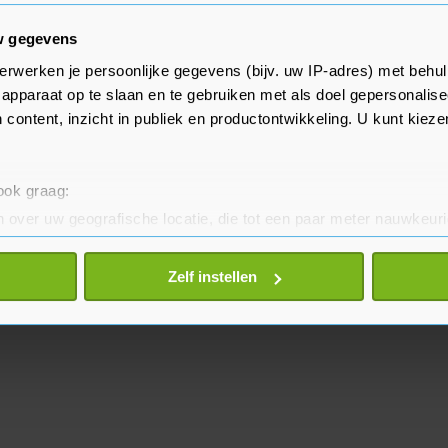
tkend.
w gegevens
erwerken je persoonlijke gegevens (bijv. uw IP-adres) met behul
z Michael Fröhlich zegt
apparaat op te slaan en te gebruiken met als doel gepersonalise
ift Kicker dat het verstandig is
 content, inzicht in publiek en productontwikkeling. U kunt kiez
en duels van Dortmund leidt. Hij
ie periode duurt.
 ook graag:
 over uw geografische locatie, die tot een paar meter nauwkeuri
eren door het actief te scannen op specifieke eigenschappen (fing
onlijke gegevens worden verwerkt en stel uw voorkeuren in he
Zelf instellen
jzigen of intrekken in de Cookieverklaring.
te beter en wordt jouw bezoek makkelijker en persoonlijker. O
je gemaakte keuze altijd wijzigen of intrekken.