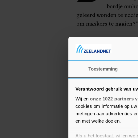
bordje omho
geleerd wonden te naai
om maskers te naaien?"
De campagnevoerders sc
middelen nodig hebben o
kunnen behandelen. "Als
zien we er zo uit."
Toestemming
Verantwoord gebruik van u
Wij en
onze 1022 partners
v
cookies om informatie op uw 
metingen aan advertenties en
en met welke doelen.
Als u het toestaat, willen we