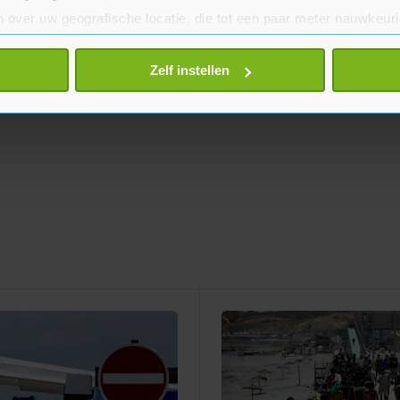
 over uw geografische locatie, die tot een paar meter nauwkeuri
eren door het actief te scannen op specifieke eigenschappen (fing
onlijke gegevens worden verwerkt en stel uw voorkeuren in he
Zelf instellen
jzigen of intrekken in de Cookieverklaring.
te beter en wordt jouw bezoek makkelijker en persoonlijker. O
je gemaakte keuze altijd wijzigen of intrekken.