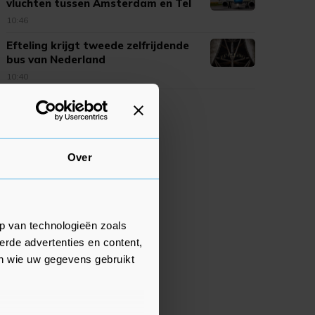
vluchten tussen Amsterdam en Tel
Aviv
10:46
Efteling krijgt tweede zelfrijdende
bus van Nederland
10:40
Over
p van technologieën zoals
erde advertenties en content,
en wie uw gegevens gebruikt