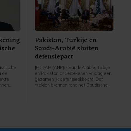
kening
Pakistan, Turkije en
ische
Saudi-Arabië sluiten
defensiepact
ssische
JEDDAH (ANP) - Saudi-Arabië, Turkije
u de
en Pakistan ondertekenen vrijdag een
erkte
gezamenlijk defensieakkoord. Dat
unnen
melden bronnen rond het Saudische
d van het
leger en de regering aan persbureau
e testen.
AFP. De drie landen versterken
en van
daarmee hun defensiesamenwerking
sten,
tegen de achtergrond van de oorlog
l.
tussen de Verenigde Staten en Iran.