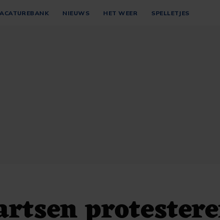
ACATUREBANK
NIEUWS
HET WEER
SPELLETJES
artsen protester