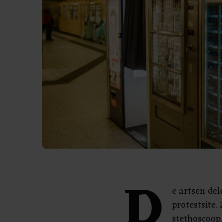
D
e artsen del
protestsite.
stethoscoop