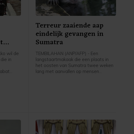
Terreur zaaiende aap
eindelijk gevangen in
t
Sumatra
nje
ko wil de
TEMBILAHAN (ANP/AFP) - Een
die in
langstaartmakaak die een plaats in
het oosten van Sumatra twee weken
Rabat
lang met aanvallen op mensen
elden de
terroriseerde, is eindelijk door jagers
. Marokko
gevangen. Het dier viel in Tembilahan
er
negentien keer mensen aan en
verwondde achttien van zijn
slachtoffers, onder wie ook kinderen.