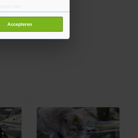
g kan zijn
erprinting)
t
detailgedeelte
in. U kunt uw
Accepteren
p onze cookiepagina kun je