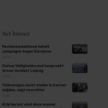
Net binnen
Reclamewaakhond hekelt
campagne tegen Europese
tabaksregels
10:56
Duitse Veiligheidsraad bespreekt
drone-incident Leipzig
10:50
Volkswagen moet sneller in kosten
snijden, zegt voorzitter
10:48
KLM hervat eind deze maand