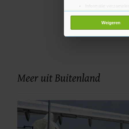
Informatie verzamelen
Uw apparaat identific
Lees meer over hoe uw perso
Weigeren
toestemming op elk moment wi
Met cookies werkt onze websi
ons cookiebeleid bekijken en 
Meer uit Buitenland