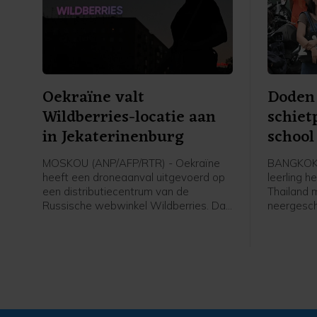
Oekraïne valt
Doden 
Wildberries-locatie aan
schiet
in Jekaterinenburg
school
MOSKOU (ANP/AFP/RTR) - Oekraïne
BANGKOK 
heeft een droneaanval uitgevoerd op
leerling h
een distributiecentrum van de
Thailand
Russische webwinkel Wildberries. Dat
neergesch
gebeurde in de stad Jekaterinenburg,
schutter 
ruim 2000 kilometer van de grens met
kwamen om
Oekraïne.
schutter. 
gewond.