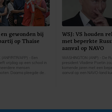
en gewonden bij
WSJ: VS houden re
partij op Thaise
met beperkte Russ
aanval op NAVO
(ANP/RTR/AFP) - Een
WASHINGTON (ANP) - De Ru
eeft vrijdag op een school in
president Vladimir Poetin zo
 meerdere mensen
komende jaren met een bep
oten. Daarna pleegde de
aanval op een NAVO-land k
zelfmoord. Zeven mensen
proberen de vastberadenhei
 het leven, inclusief de
militaire bondgenootschap t
Vijftien mensen raakten
Dat staat in nieuwe rapport
Amerikaanse inlichtingendien
meldt The Wall Street Journa