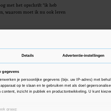
og met het opschrift "ik heb
en, waarom moet ik nu ook leren
hrijven dat ze beschermende
m hun patiënten veilig te
 het weinige dat we hebben op is,
Details
Advertentie-instellingen
w gegevens
erwerken je persoonlijke gegevens (bijv. uw IP-adres) met behul
apparaat op te slaan en te gebruiken met als doel gepersonalise
 content, inzicht in publiek en productontwikkeling. U kunt kiez
 ook graag: