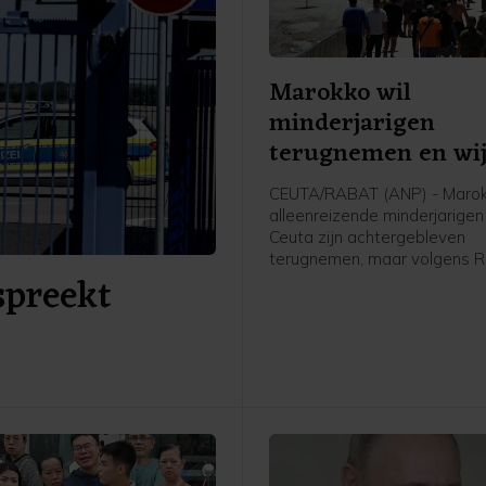
Marokko wil
minderjarigen
terugnemen en wij
problemen aan Spa
CEUTA/RABAT (ANP) - Marok
alleenreizende minderjarigen 
Ceuta zijn achtergebleven
terugnemen, maar volgens 
spreekt
verhindert Spanje dat. Dit m
Spaanse media RTVE en EFE
stelt dat Spanje "de terugke
belemmert met juridische en
administratieve obstakels".