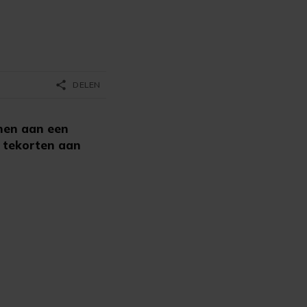
share
DELEN
nnen aan een
r tekorten aan