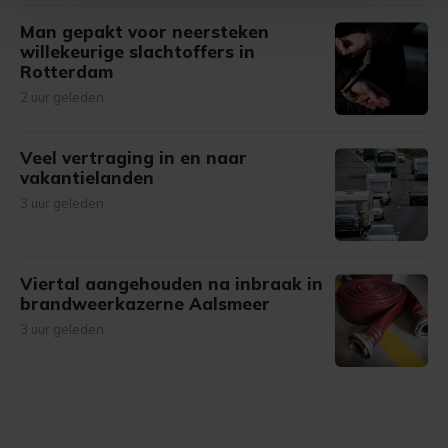
Man gepakt voor neersteken
Met cookies werkt onze website beter en wordt jouw
willekeurige slachtoffers in
bezoek makkelijker en persoonlijker. Op
Rotterdam
onze cookiepagina kun je ons cookiebeleid bekijken en je
2 uur geleden
gemaakte keuze altijd wijzigen of intrekken.
Veel vertraging in en naar
vakantielanden
3 uur geleden
Viertal aangehouden na inbraak in
brandweerkazerne Aalsmeer
3 uur geleden