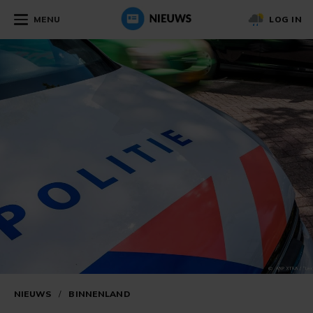
MENU
LOG IN
NIEUWS
/
BINNENLAND