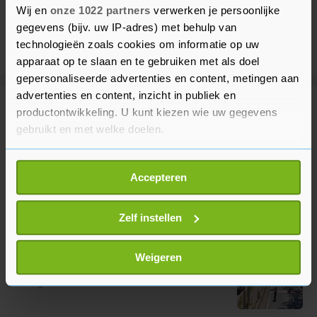
Wij en
onze 1022 partners
verwerken je persoonlijke
gegevens (bijv. uw IP-adres) met behulp van
technologieën zoals cookies om informatie op uw
apparaat op te slaan en te gebruiken met als doel
gepersonaliseerde advertenties en content, metingen aan
advertenties en content, inzicht in publiek en
Meer uit Binnenland
productontwikkeling. U kunt kiezen wie uw gegevens
gebruikt en met welke doelen.
Blokkade A12 van XR wordt
Als u het toestaat, willen we ook graag:
ontbonden op last burgemeester
Accepteren
Informatie verzamelen over uw geografische
30 minuten geleden
locatie, die tot een paar meter nauwkeurig kan zijn
Uw apparaat identificeren door het actief te
Zelf instellen
scannen op specifieke eigenschappen (fingerprinting)
XR: klimaatactivisten blokkeren
Lees meer over hoe uw persoonlijke gegevens worden
Weigeren
A12 in Den Haag
verwerkt en stel uw voorkeuren in het
detailgedeelte
in.
1 uur geleden
U kunt uw toestemming op elk moment wijzigen of
intrekken in de Cookieverklaring.