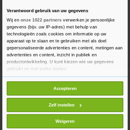
Verantwoord gebruik van uw gegevens
Wij en
onze 1022 partners
verwerken je persoonlijke
gegevens (bijv. uw IP-adres) met behulp van
technologieën zoals cookies om informatie op uw
apparaat op te slaan en te gebruiken met als doel
gepersonaliseerde advertenties en content, metingen aan
advertenties en content, inzicht in publiek en
productontwikkeling. U kunt kiezen wie uw gegevens
gebruikt en met welke doelen.
Meer uit Voetbal
Als u het toestaat, willen we ook graag:
Accepteren
Informatie verzamelen over uw geografische
Inter Miami verliest zonder
locatie, die tot een paar meter nauwkeurig kan zijn
afwezige Messi van Monterrey
Uw apparaat identificeren door het actief te
Zelf instellen
2 uur geleden
scannen op specifieke eigenschappen (fingerprinting)
Lees meer over hoe uw persoonlijke gegevens worden
Weigeren
verwerkt en stel uw voorkeuren in het
detailgedeelte
in.