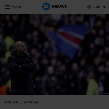
MENU
LOG IN
NIEUWS
/
VOETBAL