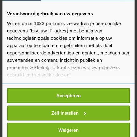
Verantwoord gebruik van uw gegevens
Wij en
onze 1022 partners
verwerken je persoonlijke
gegevens (bijv. uw IP-adres) met behulp van
technologieën zoals cookies om informatie op uw
apparaat op te slaan en te gebruiken met als doel
gepersonaliseerde advertenties en content, metingen aan
advertenties en content, inzicht in publiek en
productontwikkeling. U kunt kiezen wie uw gegevens
gebruikt en met welke doelen.
Meer uit Binnenland
Als u het toestaat, willen we ook graag:
Accepteren
Informatie verzamelen over uw geografische
locatie, die tot een paar meter nauwkeurig kan zijn
Waterschap Rijnland pakt twee
Uw apparaat identificeren door het actief te
Zelf instellen
dijken met scheuren aan
scannen op specifieke eigenschappen (fingerprinting)
1 uur geleden
Lees meer over hoe uw persoonlijke gegevens worden
Weigeren
verwerkt en stel uw voorkeuren in het
detailgedeelte
in.