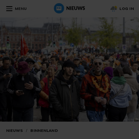
MENU
LOG IN
NIEUWS
/
BINNENLAND