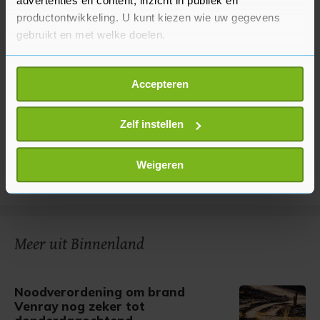
advertenties en content, inzicht in publiek en
productontwikkeling. U kunt kiezen wie uw gegevens
gebruikt en met welke doelen.
Als u het toestaat, willen we ook graag:
Accepteren
Informatie verzamelen over uw geografische
locatie, die tot een paar meter nauwkeurig kan zijn
Uw apparaat identificeren door het actief te
Zelf instellen
scannen op specifieke eigenschappen (fingerprinting)
Lees meer over hoe uw persoonlijke gegevens worden
Weigeren
verwerkt en stel uw voorkeuren in het
detailgedeelte
in.
U kunt uw toestemming op elk moment wijzigen of
intrekken in de Cookieverklaring.
Meer uit Binnenland
Met cookies werkt onze website beter en wordt jouw
bezoek makkelijker en persoonlijker. Op
onze cookiepagina kun je ons cookiebeleid bekijken en je
Noodverordening om brand
gemaakte keuze altijd wijzigen of intrekken.
Venray nog zeker tot