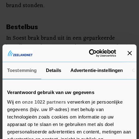
brand stonden.
Bestelbus
In Soest brak brand uit in een geparkeerde
bestelbus op de Regentesselaan en in Woerden in
een wagen op de Hobbemastraat. Ook in Den
Helder en IJmuiden brandden auto's uit.
Toestemming
Details
Advertentie-instellingen
Ov
Ook in Coevorden waren veel brandjes. Het was
er onrustig op straat waar tientallen mensen
Verantwoord gebruik van uw gegevens
rondhingen. De mobiele eenheid greep in. Er zijn
Wij en
onze 1022 partners
verwerken je persoonlijke
vijf arrestaties verricht, meldt de politie.
gegevens (bijv. uw IP-adres) met behulp van
technologieën zoals cookies om informatie op uw
apparaat op te slaan en te gebruiken met als doel
gepersonaliseerde advertenties en content, metingen aan