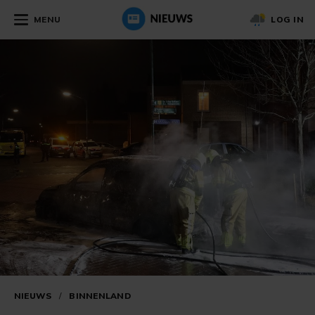
MENU
LOG IN
NIEUWS
/
BINNENLAND