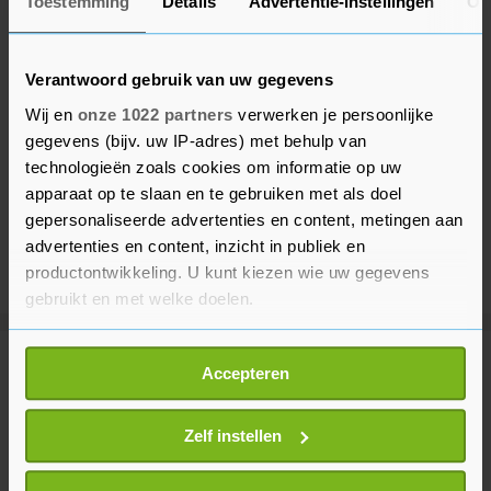
Toestemming
Details
Advertentie-instellingen
Ov
Verantwoord gebruik van uw gegevens
Wij en
onze 1022 partners
verwerken je persoonlijke
gegevens (bijv. uw IP-adres) met behulp van
technologieën zoals cookies om informatie op uw
apparaat op te slaan en te gebruiken met als doel
gepersonaliseerde advertenties en content, metingen aan
advertenties en content, inzicht in publiek en
productontwikkeling. U kunt kiezen wie uw gegevens
gebruikt en met welke doelen.
Als u het toestaat, willen we ook graag:
Meer uit Binnenland
Accepteren
Informatie verzamelen over uw geografische
locatie, die tot een paar meter nauwkeurig kan zijn
Uw apparaat identificeren door het actief te
Zelf instellen
XR: klimaatactivisten blokkeren
scannen op specifieke eigenschappen (fingerprinting)
A12 in Den Haag
Lees meer over hoe uw persoonlijke gegevens worden