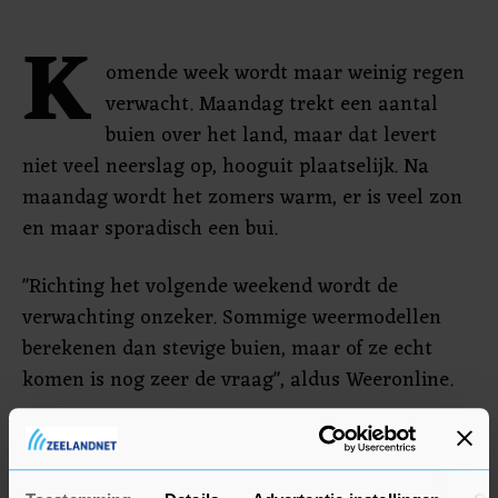
K
omende week wordt maar weinig regen
verwacht. Maandag trekt een aantal
buien over het land, maar dat levert
niet veel neerslag op, hooguit plaatselijk. Na
maandag wordt het zomers warm, er is veel zon
en maar sporadisch een bui.
"Richting het volgende weekend wordt de
verwachting onzeker. Sommige weermodellen
berekenen dan stevige buien, maar of ze echt
komen is nog zeer de vraag", aldus Weeronline.