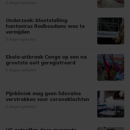
2 dagen geleden
Onderzoek: blootstelling
hantavirus Radboudumc was te
vermijden
5 dagen geleden
Ebola-uitbraak Congo op een na
grootste ooit geregistreerd
5 dagen geleden
Pijnkliniek mag geen lidocaïne
verstrekken voor coronaklachten
6 dagen geleden
VS getroffen door zwaarste