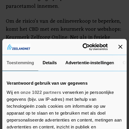
paracetamol innemen.
Om de risico's van de onlineverkoop te beperken,
komt het CBD met een keurmerk voor webshops:
Keurmerk Zelfzorg Online. Net als in fysieke
drogisterijwinkels, bieden webshops met dit
keurmerk betrouwbare informatie over de
geneesmiddelen die ze verkopen. Een
Toestemming
Details
Advertentie-instellingen
Ov
onafhankelijke partij beoordeelt die informatie,
belooft het CBD. Vijf grote webshops hebben het
Verantwoord gebruik van uw gegevens
keurmerk al binnen. Het gaat om kruidvat.nl,
etos.nl, plein.nl, da.nl en trekpleister.nl.
Wij en
onze 1022 partners
verwerken je persoonlijke
gegevens (bijv. uw IP-adres) met behulp van
technologieën zoals cookies om informatie op uw
apparaat op te slaan en te gebruiken met als doel
gepersonaliseerde advertenties en content, metingen aan
advertenties en content, inzicht in publiek en