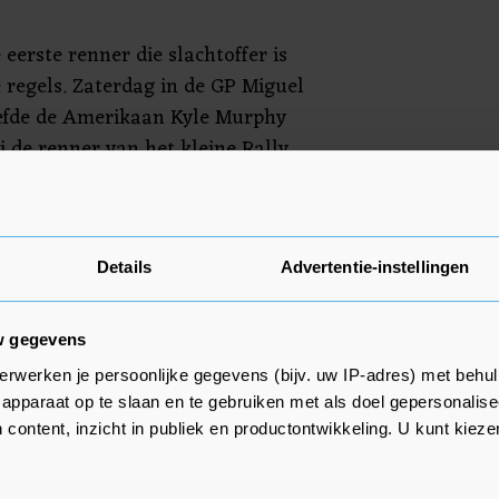
e eerste renner die slachtoffer is
 regels. Zaterdag in de GP Miguel
eefde de Amerikaan Kyle Murphy
j de renner van het kleine Rally
 uit zijn achterzak gevallen,
 ploeggenoot. Omdat dat buiten
afval mag worden weggegooid,
Details
Advertentie-instellingen
w gegevens
erwerken je persoonlijke gegevens (bijv. uw IP-adres) met behul
apparaat op te slaan en te gebruiken met als doel gepersonalise
 content, inzicht in publiek en productontwikkeling. U kunt kiez