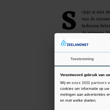
S
chär is niet d
van de nieuwe
Indurain bel
de primeur. Bi
Cycling was een gelletje
aldus de lezing van een
de zone gebeurde waar 
volgde diskwalificatie.
Toestemming
Verantwoord gebruik van u
Wij en
onze 1022 partners
v
cookies om informatie op uw 
metingen aan advertenties en
en met welke doelen.