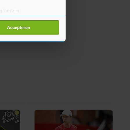
g kan zijn
erprinting)
t
detailgedeelte
in. U kunt uw
Accepteren
p onze cookiepagina kun je