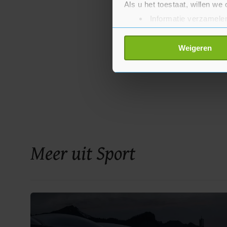
Als u het toestaat, willen we
Informatie verzamelen
Uw apparaat identific
Lees meer over hoe uw perso
Weigeren
toestemming op elk moment wi
Met cookies werkt onze websi
ons cookiebeleid bekijken en 
Meer uit Sport