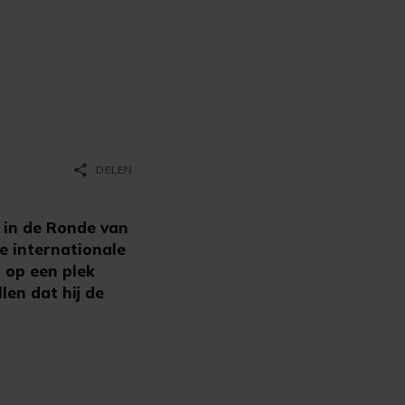
share
DELEN
 in de Ronde van
e internationale
 op een plek
en dat hij de