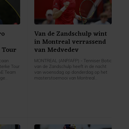
ro
Van de Zandschulp wint
in Montreal verrassend
e Tour
van Medvedev
caan
MONTREAL (ANP/AFP) - Tenniser Botic
sterke Tour
van de Zandschulp heeft in de nacht
UAE Team
van woensdag op donderdag op het
ige
masterstoernooi van Montreal
 komende
verrassend gewonnen van de als
g met
vierde geplaatste Daniil Medvedev.
fvoudig
Van de Zandschulp versloeg de
kampioen van 2021 in twee sets: 6-3
ar. Del
7-6 (5).
 debuut in
on de