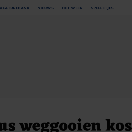
ACATUREBANK
NIEUWS
HET WEER
SPELLETJES
us weggooien kos