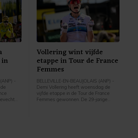
a
Vollering wint vijfde
 in
etappe in Tour de France
Femmes
(ANP) -
BELLEVILLE-EN-BEAUJOLAIS (ANP) -
 de
Demi Vollering heeft woensdag de
ance
vijfde etappe in de Tour de France
gevecht
Femmes gewonnen. De 29-jarige
aan doen
renster van FDJ United-Suez was in
n het
Belleville-en-Beaujolais de snelste in
renster
de sprint van drie. De gele trui blijft in
ppe in de
het bezit van de Zwitserse Marlen
taat 12
Reusser. Vollering staat tweede in het
se
algemeen klassement op 12 seconden