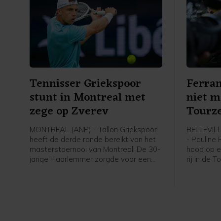
Tennisser Griekspoor
Ferran
stunt in Montreal met
niet m
zege op Zverev
Tourze
MONTREAL (ANP) - Tallon Griekspoor
BELLEVIL
heeft de derde ronde bereikt van het
- Pauline
masterstoernooi van Montreal. De 30-
hoop op e
jarige Haarlemmer zorgde voor een
rij in de
grote verrassing door in drie sets te
opgegeven
winnen van de als eerste geplaatste
Visma - L
Duitser Alexander Zverev: 6-7 (3) 6-2
heuvelach
6-4.
tweeënhal
Demi Voll
achtersta