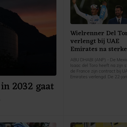
Wielrenner Del To
verlengt bij UAE
Emirates na sterk
ABU DHABI (ANP) - De Mexi
Isaac del Toro heeft na zijn 
de France zijn contract bij 
Emirates verlengd. De 22-jar
in 2032 gaat
wielrenner ligt daardoor de
vijf jaar nog vast bij de ploe
a
daarin ook onder anderen vij
Tourwinnaar en regerend
wereldkampioen Tadej Pogač
Toro werd zelf derde bij zijn
de Ronde van Frankrijk en w
witte jongerentrui.