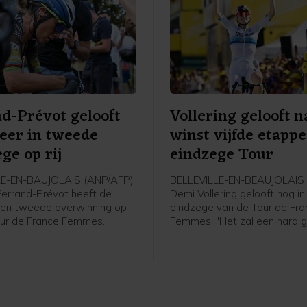
d-Prévot gelooft
Vollering gelooft n
eer in tweede
winst vijfde etappe
ge op rij
eindzege Tour
LE-EN-BAUJOLAIS (ANP/AFP)
BELLEVILLE-EN-BEAUJOLAIS 
 Ferrand-Prévot heeft de
Demi Vollering gelooft nog in
en tweede overwinning op
eindzege van de Tour de Fr
 Tour de France Femmes
Femmes. "Het zal een hard 
. De titelverdedigster van
worden, maar ik ga er alles 
ease a Bike kwam in de
om te winnen", zei Vollering i
tige vijfde etappe op
flashinterview. De 29-jarige 
ve minuut van winnares
won woensdag de vijfde eta
ering binnen en noemde haar
Tour de France Femmes en s
nd in het algemeen
seconden achter de Zwitser