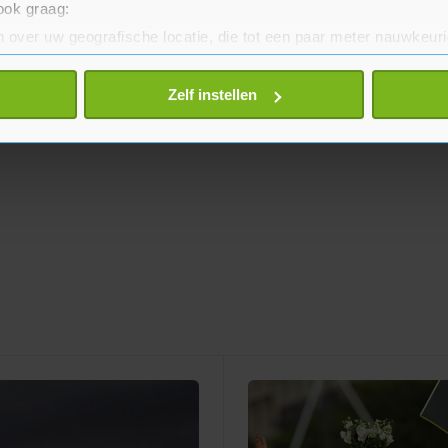
 ook graag:
 over uw geografische locatie, die tot een paar meter nauwkeuri
eren door het actief te scannen op specifieke eigenschappen (fing
onlijke gegevens worden verwerkt en stel uw voorkeuren in he
Zelf instellen
jzigen of intrekken in de Cookieverklaring.
te beter en wordt jouw bezoek makkelijker en persoonlijker. O
je gemaakte keuze altijd wijzigen of intrekken.