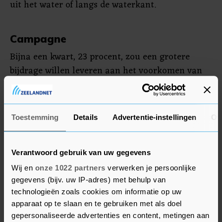
uit het water of langs de waterkant.
Campagne
Bijna een kwart, 23 procent, zou een grotere
bijdrage willen leveren aan het voorkomen van
watertekort of -overlast. Vooral mensen tussen
de 18 en 35 jaar geven aan meer te willen doen
dan ze nu op dat gebied ondernemen.
Toestemming
Details
Advertentie-instellingen
Ov
De waterschappen starten zondag met de
campagne Waterbazen, om Nederlanders te laten
Verantwoord gebruik van uw gegevens
zien wat zij zelf kunnen doen om bij te dragen
Wij en
onze 1022 partners
verwerken je persoonlijke
aan schoon en voldoende water in Nederland.
gegevens (bijv. uw IP-adres) met behulp van
technologieën zoals cookies om informatie op uw
apparaat op te slaan en te gebruiken met als doel
gepersonaliseerde advertenties en content, metingen aan