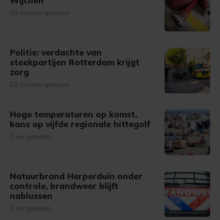
Wijchen
19 minuten geleden
Politie: verdachte van
steekpartijen Rotterdam krijgt
zorg
52 minuten geleden
Hoge temperaturen op komst,
kans op vijfde regionale hittegolf
2 uur geleden
Natuurbrand Herperduin onder
controle, brandweer blijft
nablussen
5 uur geleden