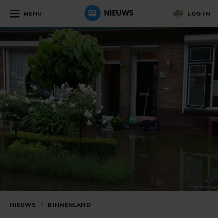
MENU
LOG IN
NIEUWS
/
BINNENLAND