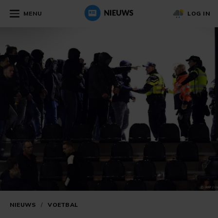
MENU
LOG IN
NIEUWS
/
VOETBAL