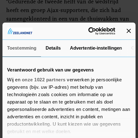
"Gedurende de tweede helft van de wedstrijd
heeft een groep Ajax-supporters, die zich had
samengeklonterd in een van de thuisvakken van
het stadion, provocerend gedrag getoond richting
de aanhang van Heracles Almelo. Een klein deel
daarvan heeft op die provocatie gereageerd. Het
Toestemming
Details
Advertentie-instellingen
Ov
heeft geleid tot een confrontatie op de omloop",
aldus de club. Het duel in Almelo eindigde in 0-0.
Verantwoord gebruik van uw gegevens
Wij en
onze 1022 partners
verwerken je persoonlijke
gegevens (bijv. uw IP-adres) met behulp van
technologieën zoals cookies om informatie op uw
apparaat op te slaan en te gebruiken met als doel
gepersonaliseerde advertenties en content, metingen aan
advertenties en content, inzicht in publiek en
productontwikkeling. U kunt kiezen wie uw gegevens
gebruikt en met welke doelen.